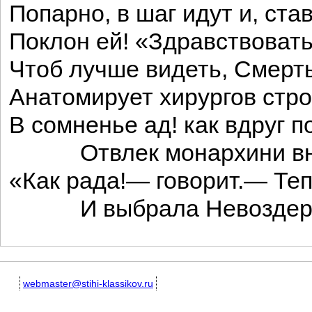
Попарно, в шаг идут и, ст
Поклон ей! «Здравствовать
Чтоб лучше видеть, Смерть
Анатомирует хирургов стро
В сомненье ад! как вдруг 
Отвлек монархини вн
«Как рада!— говорит.— Теп
И выбрала Невоздерж
webmaster@stihi-klassikov.ru