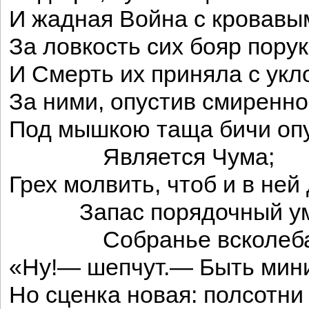
И жадная Война с кровавы
За ловкость сих бояр порук
И Смерть их приняла с укл
За ними, опустив смиренно
Под мышкою таща бичи оп
Является Чума;
Грех молвить, чтоб и в ней
Запас порядочный ум
Собранье всколебал
«Ну!— шепчут.— Быть мин
Но сценка новая: полсотни