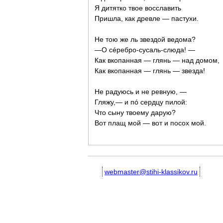
Я дитятко твое восславить
Пришла, как древле — пастухи.
Не тою же ль звездой ведома?
—О сéребро-сусаль-слюда! —
Как вкопанная — глянь — над домом,
Как вкопанная — глянь — звезда!
Не радуюсь и не ревную, —
Гляжу,— и пó сердцу пилой:
Что сыну твоему дарую?
Вот плащ мой — вот и посох мой.
webmaster@stihi-klassikov.ru