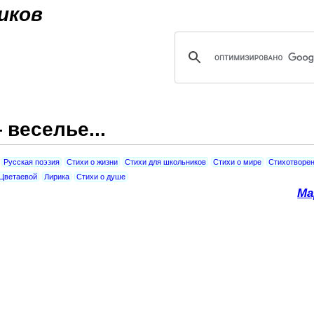
Jump to navigation
иков
 веселье...
Русская поэзия
Стихи о жизни
Стихи для школьников
Стихи о мире
Стихотворе
Цветаевой
Лирика
Стихи о душе
Ма