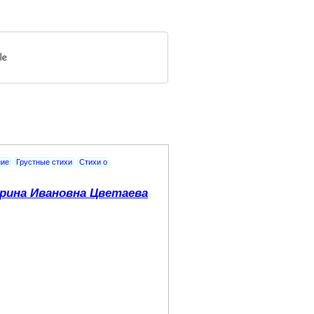
ние
Грустные стихи
Стихи о
рина Ивановна Цветаева