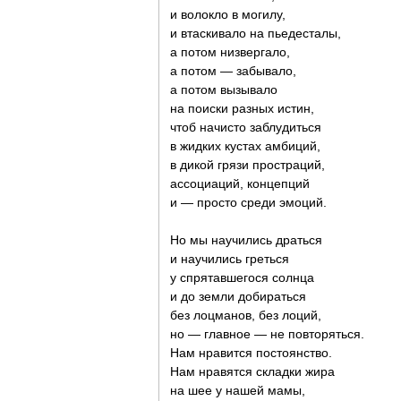
и волокло в могилу,
и втаскивало на пьедесталы,
а потом низвергало,
а потом — забывало,
а потом вызывало
на поиски разных истин,
чтоб начисто заблудиться
в жидких кустах амбиций,
в дикой грязи простраций,
ассоциаций, концепций
и — просто среди эмоций.
Но мы научились драться
и научились греться
у спрятавшегося солнца
и до земли добираться
без лоцманов, без лоций,
но — главное — не повторяться.
Нам нравится постоянство.
Нам нравятся складки жира
на шее у нашей мамы,