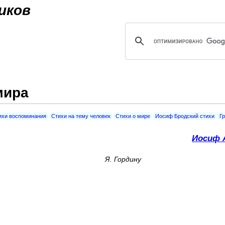
Jump to navigation
иков
мира
ихи воспоминания
Стихи на тему человек
Стихи о мире
Иосиф Бродский стихи
Г
Иосиф 
Я. Гордину