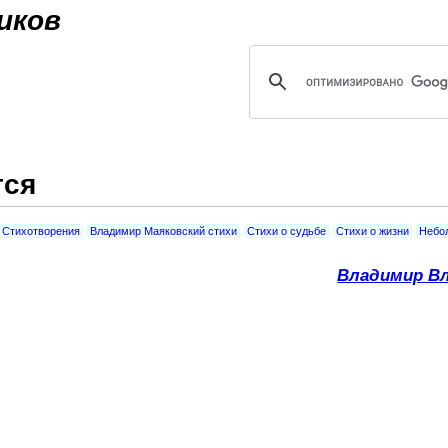
Jump to navigation
иков
тся
Стихотворения
Владимир Маяковский стихи
Стихи о судьбе
Стихи о жизни
Небо
Владимир Вл