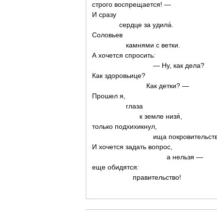
строго воспрещается! —
И сразу
сердце за удила́.
Соловьев
камнями с ветки.
А хочется спросить:
— Ну, как дела?
Как здоровьице?
Как детки? —
Прошел я,
глаза
к земле низя́,
только подхихикнул,
ища покровительств
И хочется задать вопрос,
а нельзя —
еще обидятся:
правительство!