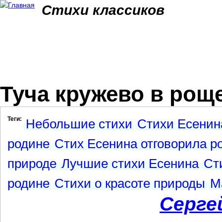
Jum
Стихи классиков
Туча кружево в роще
Теги:
Небольшие стихи
Стихи Есенин
родине
Стих Есенина отговорила р
природе
Лучшие стихи Есенина
Ст
родине
Стихи о красоте природы
М
Серге