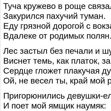
Туча кружево в роще связа
Закурился пахучий туман.
Еду грязной дорогой с вок
Вдалеке от родимых полян
Лес застыл без печали и ш
Виснет темь, как платок, за
Сердце гложет плакучая 
Ой, не весел ты, край мой 
Пригорюнились девушки-ел
И поет мой ямщик наумяк: