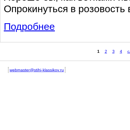
Опрокинуться в розовость 
Подробнее
о Закружилась листва золотая...
Страницы
1
2
3
4
с
webmaster@stihi-klassikov.ru