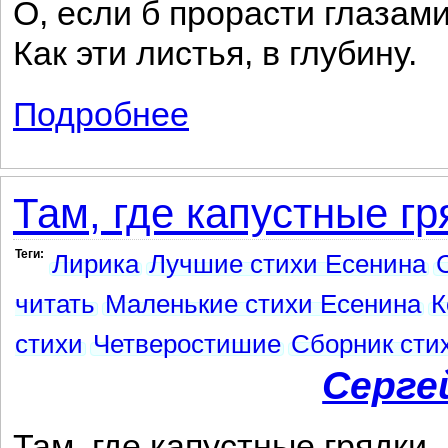
О, если б прорасти глазами
Как эти листья, в глубину.
Подробнее
о Душа грустит о небесах...
Там, где капустные гря
Теги:
Лирика
Лучшие стихи Есенина
читать
Маленькие стихи Есенина
К
стихи
Четверостишие
Сборник сти
Серге
Там, где капустные грядки