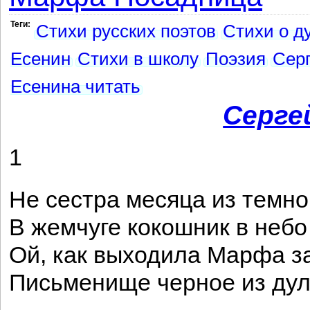
Теги:
Стихи русских поэтов
Стихи о д
Есенин
Стихи в школу
Поэзия
Серг
Есенина читать
Серге
1
Не сестра месяца из темно
В жемчуге кокошник в неб
Ой, как выходила Марфа за
Письменище черное из дул