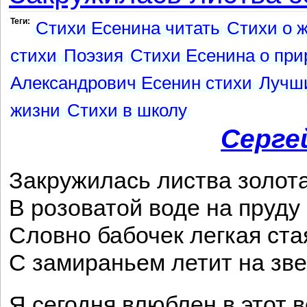
Теги:
Стихи Есенина читать
Стихи о 
стихи
Поэзия
Стихи Есенина о при
Александрович Есенин стихи
Лучши
жизни
Стихи в школу
Серге
Закружилась листва золота
В розоватой воде на пруду
Словно бабочек легкая ста
С замираньем летит на зве
Я сегодня влюблен в этот в