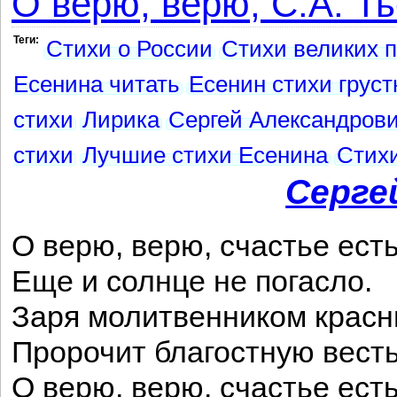
О верю, верю, С.А. Тье
Теги:
Стихи о России
Стихи великих п
Есенина читать
Есенин стихи грус
стихи
Лирика
Сергей Александрови
стихи
Лучшие стихи Есенина
Стихи
Серге
О верю, верю, счастье есть
Еще и солнце не погасло.
Заря молитвенником крас
Пророчит благостную весть
О верю, верю, счастье есть