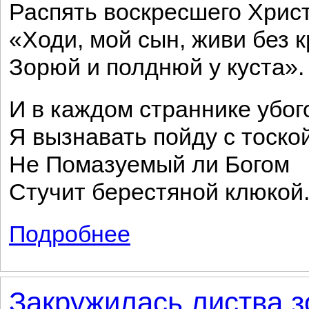
Распять воскресшего Христ
«Ходи, мой сын, живи без к
Зорюй и полднюй у куста».
И в каждом страннике убог
Я вызнавать пойду с тоской
Не Помазуемый ли Богом
Стучит берестяной клюкой
Подробнее
о Не ветры осыпают пущи...
Закружилась листва зо