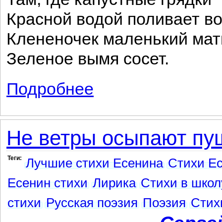
Красной водой поливает во
Клененочек маленький мат
Зеленое вымя сосет.
Подробнее
о Там, где капустные грядки...
Не ветры осыпают пущ
Теги:
Лучшие стихи Есенина
Стихи Ес
Есенин стихи
Лирика
Стихи в школ
стихи
Русская поэзия
Поэзия
Стих