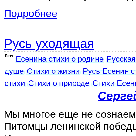
Подробнее
о О верю, верю, С.А. Тье есть!..
Русь уходящая
Теги:
Есенина стихи о родине
Русская
душе
Стихи о жизни
Русь Есенин с
стихи
Стихи о природе
Стихи Есен
Серге
Мы многое еще не сознаем
Питомцы ленинской побед