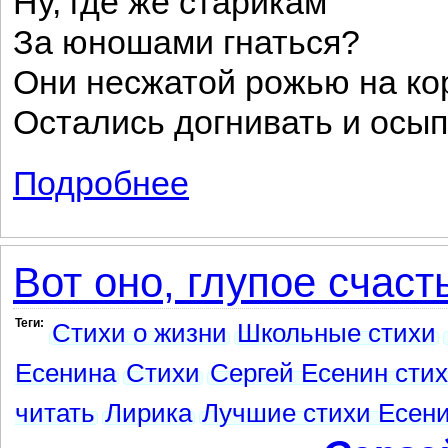
Ну, где же старикам
За юношами гнаться?
Они несжатой рожью на к
Остались догнивать и осып
Подробнее
о Русь уходящая
Вот оно, глупое счасть
Теги:
Стихи о жизни
Школьные стихи
Есенина
Стихи
Сергей Есенин сти
читать
Лирика
Лучшие стихи Есен