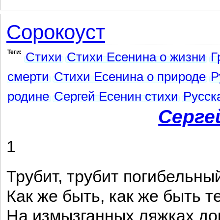
Сорокоуст
Теги:
Стихи
Стихи Есенина о жизни
Г
смерти
Стихи Есенина о природе
Р
родине
Сергей Есенин стихи
Русск
Серге
1
Трубит, трубит погибельный
Как же быть, как же быть т
На измызганных ляжках до