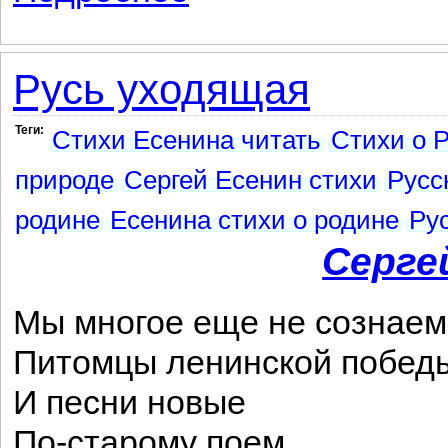
Русь уходящая
Теги:
Стихи Есенина читать
Стихи о 
природе
Сергей Есенин стихи
Русс
родине
Есенина стихи о родине
Ру
Серге
Мы многое еще не сознаем
Питомцы ленинской побед
И песни новые
По-старому поем,