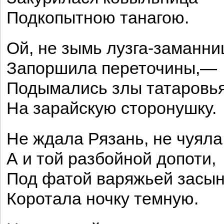
Подкопытною танагою.
Ой, не зымь лузга-заманни
Запоршила переточины,—
Подымались злы татаровь
На зарайскую сторонушку.
Не ждала Рязань, не чуяла
А и той разбойной допоти,
Под фатой варяжьей засы
Коротала ночку темную.