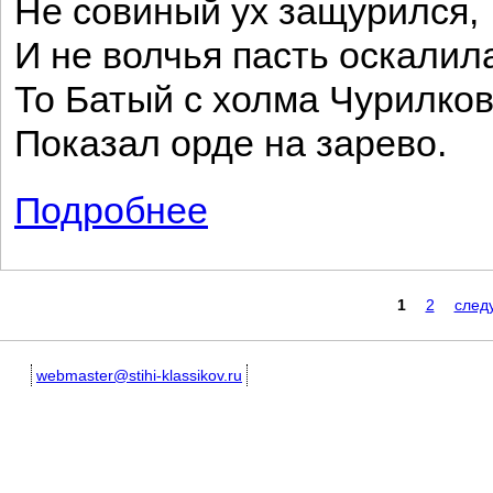
Не совиный ух защурился,
И не волчья пасть оскалил
То Батый с холма Чурилко
Показал орде на зарево.
Подробнее
о Песнь о Евпатии Коловрате
Страницы
1
2
след
webmaster@stihi-klassikov.ru