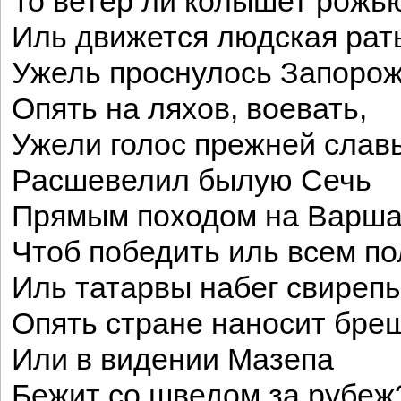
То ветер ли колышет рожь
Иль движется людская рат
Ужель проснулось Запоро
Опять на ляхов, воевать,
Ужели голос прежней слав
Расшевелил былую Сечь
Прямым походом на Варша
Чтоб победить иль всем по
Иль татарвы набег свиреп
Опять стране наносит бре
Или в видении Мазепа
Бежит со шведом за рубеж