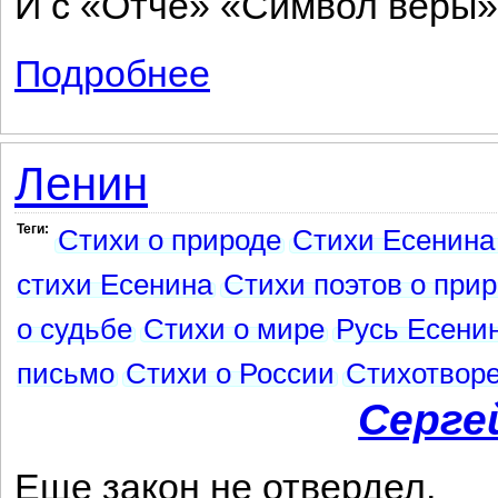
И с «Отче» «Символ веры»
Подробнее
о Письмо деду
Ленин
Теги:
Стихи о природе
Стихи Есенина
стихи Есенина
Стихи поэтов о при
о судьбе
Стихи о мире
Русь Есенин
письмо
Стихи о России
Стихотвор
Серге
Еще закон не отвердел,