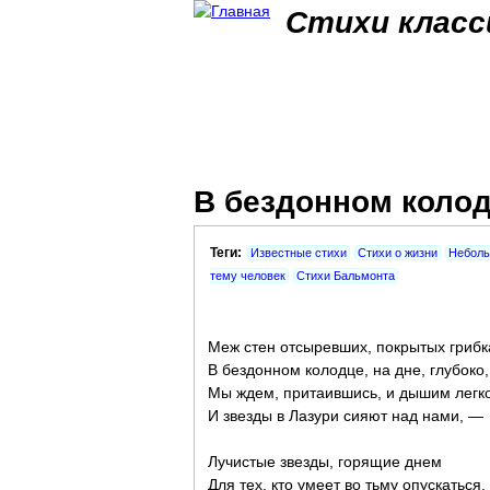
Стихи класс
В бездонном коло
Теги:
Известные стихи
Стихи о жизни
Неболь
тему человек
Стихи Бальмонта
Меж стен отсыревших, покрытых грибк
В бездонном колодце, на дне, глубоко,
Мы ждем, притаившись, и дышим легко
И звезды в Лазури сияют над нами, —
Лучистые звезды, горящие днем
Для тех, кто умеет во тьму опускаться,