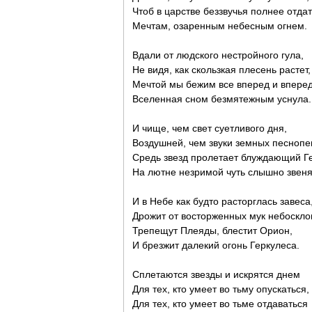
Чтоб в царстве беззвучья полнее отда
Мечтам, озаренным небесным огнем.
Вдали от людского нестройного гула,
Не видя, как скользкая плесень растет,
Мечтой мы бежим все вперед и впере
Вселенная сном безмятежным уснула.
И чище, чем свет суетливого дня,
Воздушней, чем звуки земных песнопе
Средь звезд пролетает блуждающий Г
На лютне незримой чуть слышно звеня
И в Небе как будто расторглась завеса
Дрожит от восторженных мук небоскло
Трепещут Плеяды, блестит Орион,
И брезжит далекий огонь Геркулеса.
Сплетаются звезды и искрятся днем
Для тех, кто умеет во тьму опускаться,
Для тех, кто умеет во тьме отдаваться