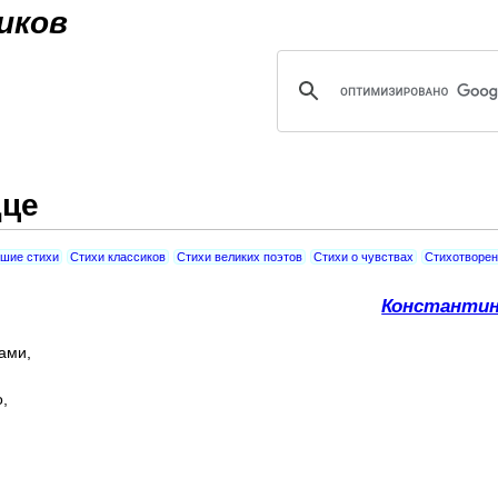
Jump to navigation
иков
дце
шие стихи
Стихи классиков
Стихи великих поэтов
Стихи о чувствах
Стихотворен
Константи
ами,
,