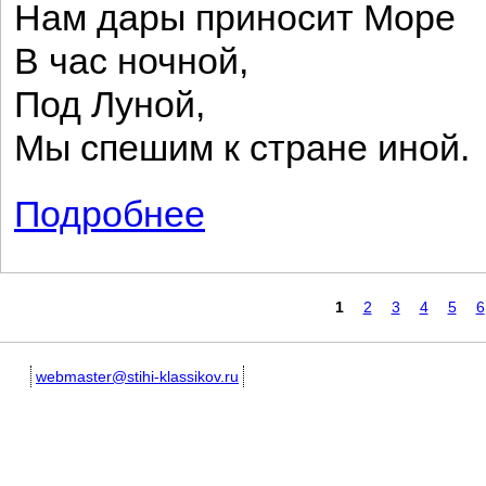
Нам дары приносит Море
В час ночной,
Под Луной,
Мы спешим к стране иной.
Подробнее
о Морская песня
Страницы
1
2
3
4
5
6
webmaster@stihi-klassikov.ru