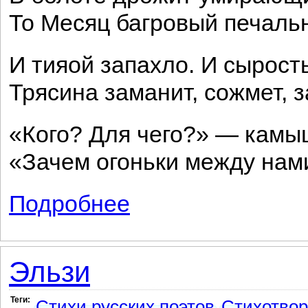
То Месяц багровый печальн
И тияой запахло. И сырость
Трясина заманит, сожмет, з
«Кого? Для чего?» — камыш
«Зачем огоньки между нам
Подробнее
о Камыши
Эльзи
Теги:
Стихи русских поэтов
Стихотво