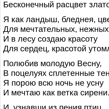
Бесконечный расцвет злат
Я как ландыш, бледнея, цв
Для мечтательных, нежных
И в лесу создаю красоту
Для сердец, красотой утом
Полюбив молодую Весну,
В поцелуях сплетенные тен
Я порою всю ночь не усну
И мечтаю как ветка сирени
И, узнавши из пения птиц,