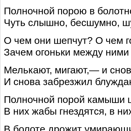
Полночной порою в болотн
Чуть слышно, бесшумно, 
О чем они шепчут? О чем г
Зачем огоньки между ними 
Мелькают, мигают,— и снова
И снова забрезжил блужда
Полночной порой камыши ш
В них жабы гнездятся, в ни
В болоте дрожит умирающи