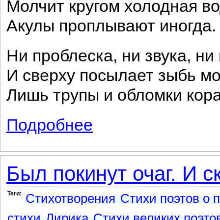
Молчит кругом холодная во
Акулы проплывают иногда.
Ни проблеска, ни звука, ни
И сверху посылает зыбь м
Лишь трупы и обломки кор
Подробнее
о Подводные растенья (сонет)
Был покинут очаг. И с
Теги:
Стихотворения
Стихи поэтов о 
стихи
Лирика
Стихи великих поэто