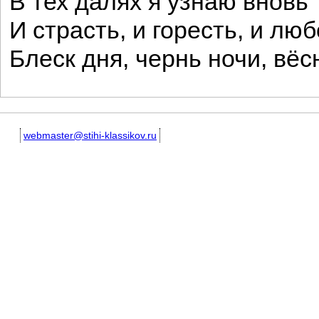
В тех далях я узнаю вновь
И страсть, и горесть, и люб
Блеск дня, чернь ночи, вёс
webmaster@stihi-klassikov.ru