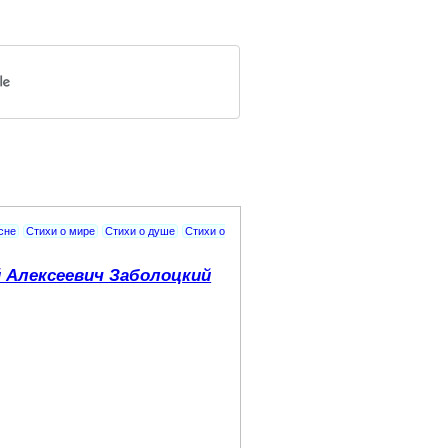
сне
Стихи о мире
Стихи о душе
Стихи о
 Алексеевич Заболоцкий