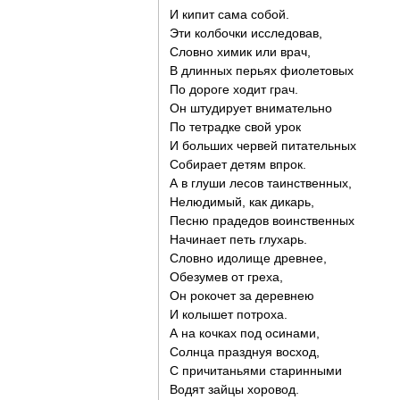
И кипит сама собой.
Эти колбочки исследовав,
Словно химик или врач,
В длинных перьях фиолетовых
По дороге ходит грач.
Он штудирует внимательно
По тетрадке свой урок
И больших червей питательных
Собирает детям впрок.
А в глуши лесов таинственных,
Нелюдимый, как дикарь,
Песню прадедов воинственных
Начинает петь глухарь.
Словно идолище древнее,
Обезумев от греха,
Он рокочет за деревнею
И колышет потроха.
А на кочках под осинами,
Солнца празднуя восход,
С причитаньями старинными
Водят зайцы хоровод.