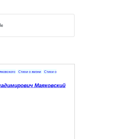
яковского
Стихи о жизни
Стихи о
адимирович Маяковский