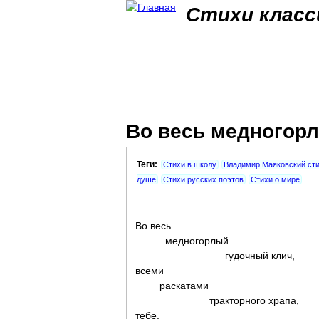
Стихи класс
Во весь медногорл
Теги:
Стихи в школу
Владимир Маяковский ст
душе
Стихи русских поэтов
Стихи о мире
Во весь
медногорлый
гудочный клич,
всеми
раскатами
тракторного храпа,
тебе,