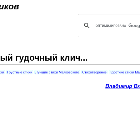
Jump to navigation
иков
ый гудочный клич...
ихи
Грустные стихи
Лучшие стихи Маяковского
Стихотворение
Короткие стихи Ма
Владимир Вл