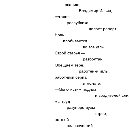
товарищ
Владимир Ильич,
сегодня
республика
делает рапорт.
Новь
пробивается
во все углы.
Строй старья —
разболтан.
Обещаем тебе,
работники иглы,
работники серпа
и молота:
—Мы счистим подлиз
и вредителей слиз
мы труд
разупорствуем
втрое,
но твой
человеческий