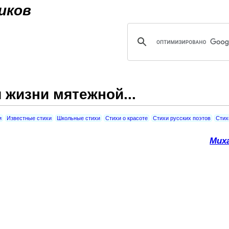
Jump to navigation
иков
жизни мятежной...
и
Известные стихи
Школьные стихи
Стихи о красоте
Стихи русских поэтов
Стих
Мих