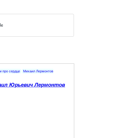
и про сердце
Михаил Лермонтов
аил Юрьевич Лермонтов