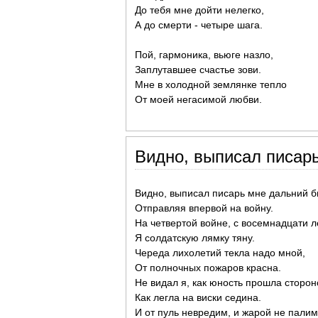
До тебя мне дойти нелегко,
А до смерти - четыре шага.
Пой, гармоника, вьюге назло,
Заплутавшее счастье зови.
Мне в холодной землянке тепло
От моей негасимой любви.
Видно, выписал писарь
Видно, выписал писарь мне дальний б
Отправляя впервой на войну.
На четвертой войне, с восемнадцати л
Я солдатскую лямку тяну.
Череда лихолетий текла надо мной,
От полночных пожаров красна.
Не видал я, как юность прошла сторон
Как легла на виски седина.
И от пуль невредим, и жарой не палим