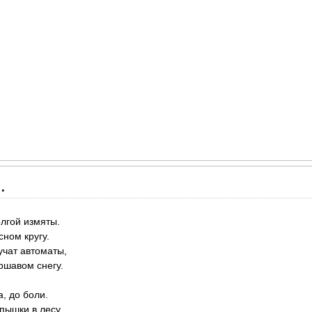
.
лгой измяты.
сном кругу.
учат автоматы,
ршавом снегу.
, до боли.
пышки в лесу.