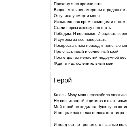
Прохожу я по кромке огня
Видно, мать непомерным страданьем
Откупила у смерти меня.
Испытало нас время свинцом и огнем.
Стали нервы железу под стать.
Победим. И вернемся. И радость верн
И сумеем за все наверстать.
Неспроста к нам приходят неясные сн
Про счастливый и солнечный край.
После долгих ненастий недружной ве
Ждет и нас ослепительный май.
Герой
Каюсь. Музу мою невзлюбила экзотика
Не воспитанный с детства в охотничьих
Мой герой не ходил за Чукотку на коти
И не целился в глаз полосатого тигра.
И норд-ост не трепал его пышные вол