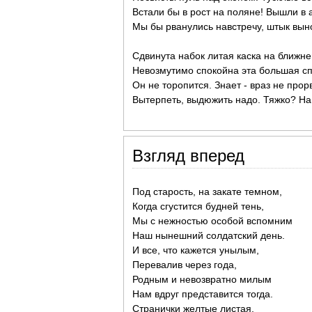
Встали бы в рост на поляне! Вышли в а
Мы бы рванулись навстречу, штык выно
Сдвинута набок литая каска на ближне
Невозмутимо спокойна эта большая сп
Он не торопится. Знает - враз не прор
Вытерпеть, выдюжить надо. Тяжко? На 
Взгляд вперед
Под старость, на закате темном,
Когда сгустится будней тень,
Мы с нежностью особой вспомним
Наш нынешний солдатский день.
И все, что кажется унылым,
Перевалив через года,
Родным и невозвратно милым
Нам вдруг представится тогда.
Странички желтые листая,