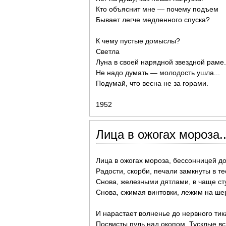
Кто объяснит мне — почему подъем
Бывает легче медленного спуска?
К чему пустые домыслы?
Светла
Луна в своей нарядной звездной раме.
Не надо думать — молодость ушла...
Подумай, что весна не за горами.
1952
Лица в ожогах мороза..
Лица в ожогах мороза, бессонницей до
Радости, скорби, печали замкнуты в те
Снова, железными дятлами, в чаще ст
Снова, сжимая винтовки, лежим на ше
И нарастает волненье до нервного тика
Посвисты пуль над окопом. Тусклые вс