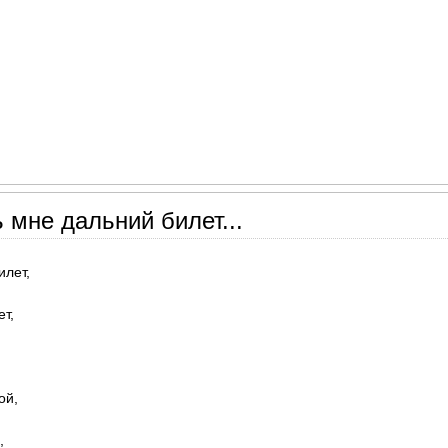
 мне дальний билет...
илет,
ет,
ой,
,