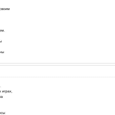
 своим
ем.
ы
сны
.
 играх,
ка
осы