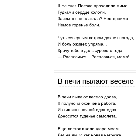
Шел снег. Поезда проходили мимо.
Гудками сердце кололи.
Зачем ты не плакала? Нестерпимо
Немое горенье боли.
Чуть северным ветром дохнет погода,
И боль оживет, упряма...
Кричу тебе в даль сурового года:
— Расплачься... Расплачься, мама!
В печи пылают весело 
В печи пылают весело дрова,
К полуночи окончена работа.
Из тишины ночной едва-едва
Доносится гуденье самолета.
Еще листок в календаре моем
Лег на душу, как новая нагрузка.