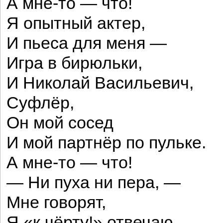
А мне-то — что!
Я опытный актер,
И пьеса для меня —
Игра в бирюльки,
И Николай Васильевич,
Суфлёр,
Он мой сосед
И мой партнёр по пульке.
А мне-то — что!
— Ни пуха ни пера, —
Мне говорят,
Я «к чёрту!» отвечаю