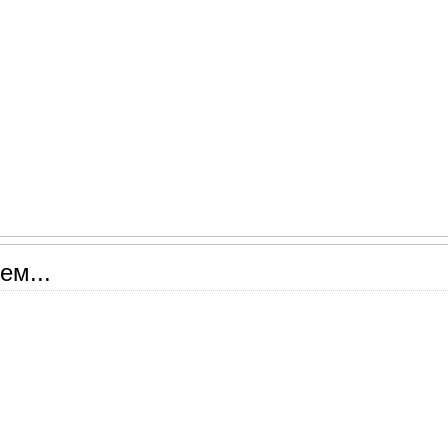
ем...