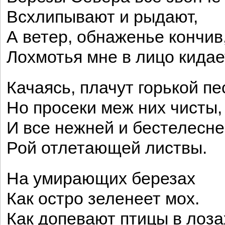
Всхлипывают и рыдают,
А ветер, обнаженье кончив
Лохмотья мне в лицо кидае
Качаясь, плачут горькой пе
Но просеки меж них чисты,
И все нежней и бестелесн
Рой отлетающей листвы.
На умирающих березах
Как остро зеленеет мох.
Как допевают птицы в лоз