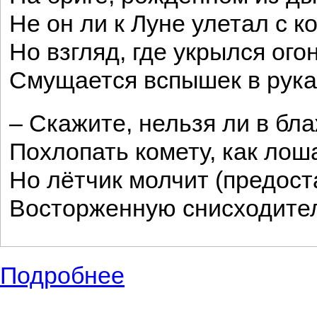
Не он ли к Луне улетал с 
Но взгляд, где укрылся ого
Смущается вспышек в рука
– Скажите, нельзя ли в б
Похлопать комету, как лоша
Но лётчик молчит (предост
Восторженную снисходител
Подробнее
о Стихотворения к 12 апреля - полёту 