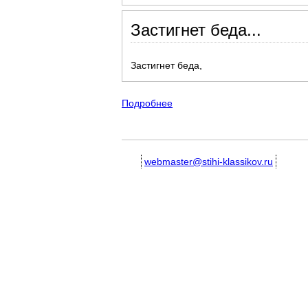
Застигнет беда...
Застигнет беда,
Подробнее
о Короткие, небольшие стихо
webmaster@stihi-klassikov.ru