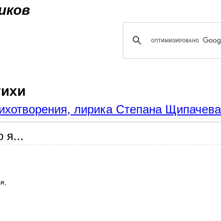
Jump to navigation
иков
тихи
ихотворения, лирика Степана Щипачева
 я...
я,