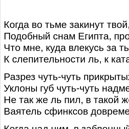
Когда во тьме закинут твой
Подобный снам Египта, пр
Что мне, куда влекусь за т
К слепительности ль, к кат
Разрез чуть-чуть прикрытых
Уклоны губ чуть-чуть над
Не так же ль пил, в такой ж
Ваятель сфинксов доврем
Когда над ним, в забвенный