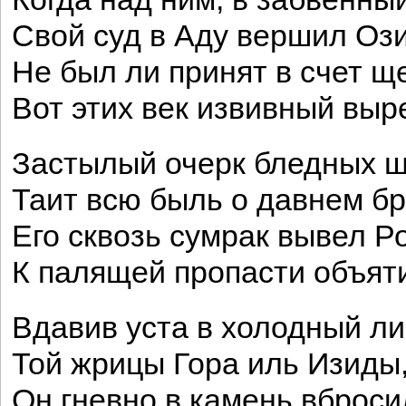
Свой суд в Аду вершил Ози
Не был ли принят в счет щ
Вот этих век извивный выр
Застылый очерк бледных 
Таит всю быль о давнем бр
Его сквозь сумрак вывел Р
К палящей пропасти объят
Вдавив уста в холодный ли
Той жрицы Гора иль Изиды
Он гневно в камень вброси