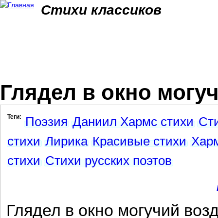
Jum
Стихи классиков
Глядел в окно могуч
Теги:
Поэзия
Даниил Хармс стихи
Ст
стихи
Лирика
Красивые стихи
Харм
стихи
Стихи русских поэтов
Глядел в окно могучий воз