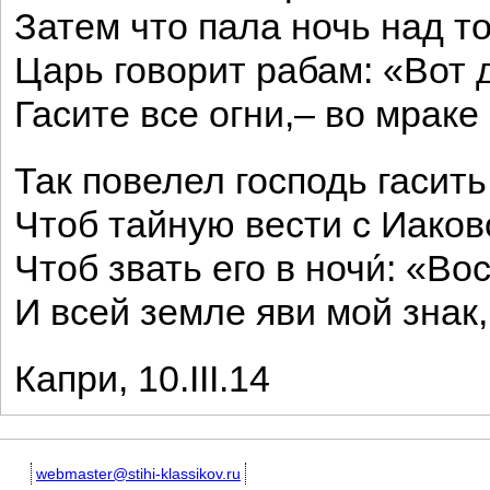
Затем что пала ночь над т
Царь говорит рабам: «Вот 
Гасите все огни,– во мрак
Так повелел господь гасить
Чтоб тайную вести с Иаков
Чтоб звать его в ночи́: «В
И всей земле яви мой знак
Капри, 10.III.14
webmaster@stihi-klassikov.ru