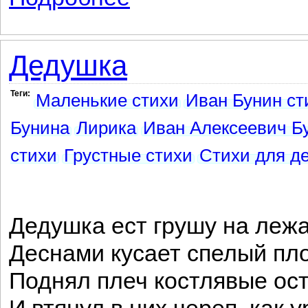
Дедушка
Теги:
Маленькие стихи
Иван Бунин ст
Бунина
Лирика
Иван Алексеевич Б
стихи
Грустные стихи
Стихи для д
Дедушка ест грушу на лежа
Деснами кусает спелый пло
Поднял плеч костлявые ос