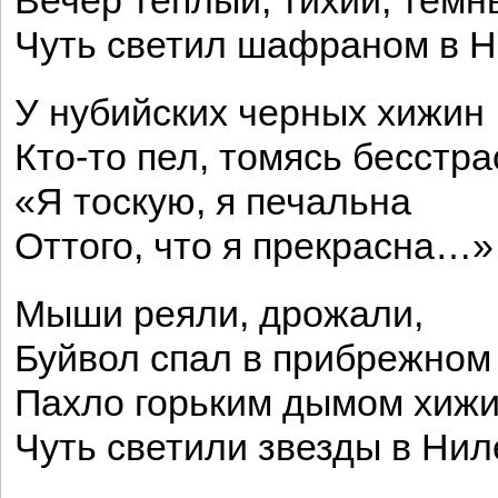
Вечер теплый, тихий, темн
Чуть светил шафраном в Н
У нубийских черных хижин
Кто-то пел, томясь бесстра
«Я тоскую, я печальна
Оттого, что я прекрасна…»
Мыши реяли, дрожали,
Буйвол спал в прибрежном
Пахло горьким дымом хижи
Чуть светили звезды в Нил