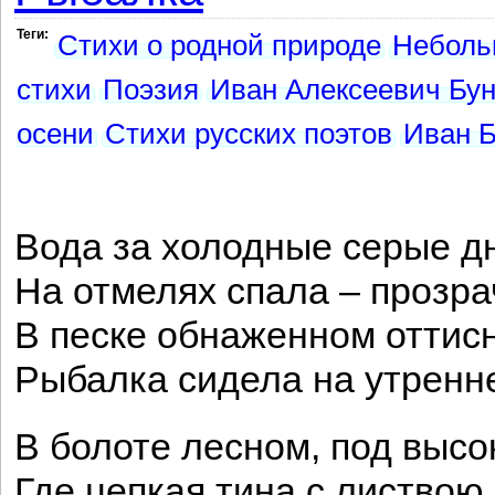
Теги:
Стихи о родной природе
Неболь
стихи
Поэзия
Иван Алексеевич Бун
осени
Стихи русских поэтов
Иван Б
Вода за холодные серые дн
На отмелях спала – прозра
В песке обнаженном оттисн
Рыбалка сидела на утренне
В болоте лесном, под выс
Где цепкая тина с листвою 