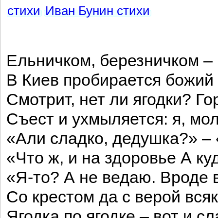
стихи
Иван Бунин стихи
Ельничком, березничком –
В Киев пробирается божий
Смотрит, нет ли ягодки? Го
Съест и ухмыляется: я, мол
«Али сладко, дедушка?» – 
«Что ж, и на здоровье А к
«Я-то? А не ведаю. Вроде 
Со крестом да с верой вся
Ягодка по ягодке – вот и сл