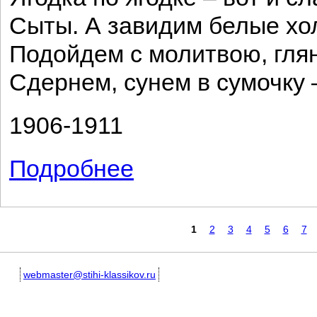
Сыты. А завидим белые хо
Подойдем с молитвою, глян
Сдернем, сунем в сумочку –
1906-1911
Подробнее
о Мужичок
Страницы
1
2
3
4
5
6
7
webmaster@stihi-klassikov.ru