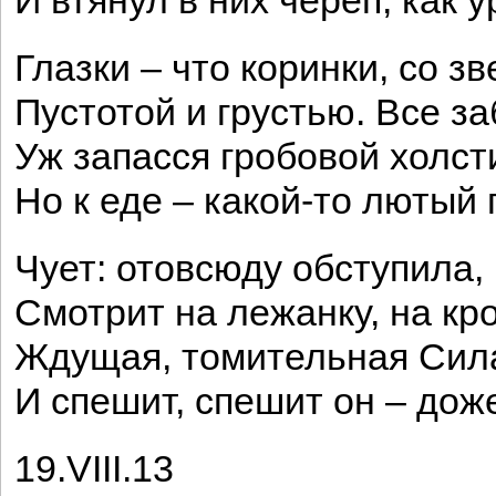
И втянул в них череп, как у
Глазки – что коринки, со з
Пустотой и грустью. Все за
Уж запасся гробовой холст
Но к еде – какой-то лютый 
Чует: отовсюду обступила,
Смотрит на лежанку, на кр
Ждущая, томительная Си
И спешит, спешит он – дож
19.VIII.13