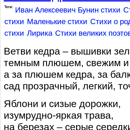
Теги:
Иван Алексеевич Бунин стихи
С
стихи
Маленькие стихи
Стихи о ро
стихи
Лирика
Стихи великих поэто
Ветви кедра – вышивки зе
темным плюшем, свежим и 
а за плюшем кедра, за ба
сад прозрачный, легкий, т
Яблони и сизые дорожки,
изумрудно-яркая трава,
на березах – серые середк