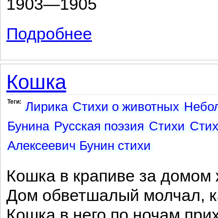
1903—1905
Подробнее
о День гнева: апокалипсис, iv
Кошка
Теги:
Лирика
Стихи о животных
Небо
Бунина
Русская поэзия
Стихи
Стих
Алексеевич Бунин стихи
Кошка в крапиве за домом 
Дом обветшалый молчал, к
Кошка в него по ночам при