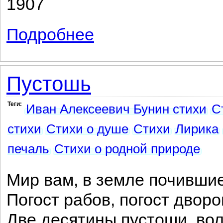
1907
Подробнее
о Кошка
Пустошь
Теги:
Иван Алексеевич Бунин стихи
С
стихи
Стихи о душе
Стихи
Лирика
печаль
Стихи о родной природе
Мир вам, в земле почившие
Погост рабов, погост двор
Две десятины пустоши, во