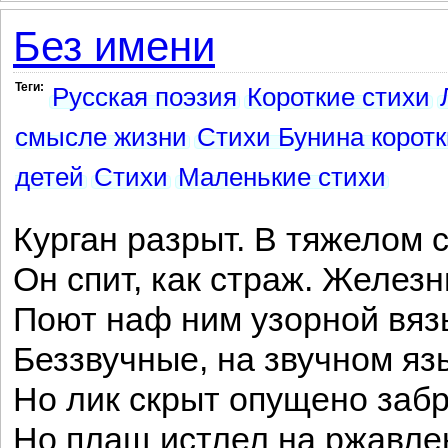
Без имени
Теги:
Русская поэзия
Короткие стихи
смысле жизни
Стихи Бунина корот
детей
Стихи
Маленькие стихи
Курган разрыт. В тяжелом 
Он спит, как страж. Железн
Поют наф ним узорной вязь
Беззвучные, на звучном яз
Но лик скрыт опущено забр
Но плащ истлел на ржавле