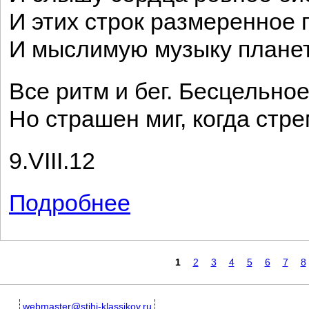
И этих строк размеренное 
И мыслимую музыку планет
Все ритм и бег. Бесцельно
Но страшен миг, когда стре
9.VIII.12
Подробнее
о Ритм
Страницы
1
2
3
4
5
6
7
8
webmaster@stihi-klassikov.ru