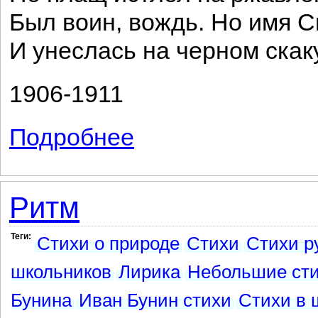
Был воин, вождь. Но имя С
И унеслась на черном скак
1906-1911
Подробнее
о Без имени
Ритм
Теги:
Стихи о природе
Стихи
Стихи р
школьников
Лирика
Небольшие ст
Бунина
Иван Бунин стихи
Стихи в 