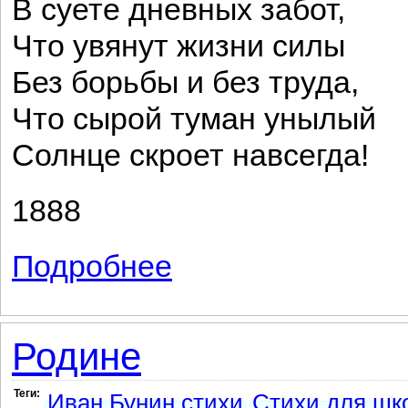
В суете дневных забот,
Что увянут жизни силы
Без борьбы и без труда,
Что сырой туман унылый
Солнце скроет навсегда!
1888
Подробнее
о Не пугай меня грозою...
Родине
Теги:
Иван Бунин стихи
Стихи для шк