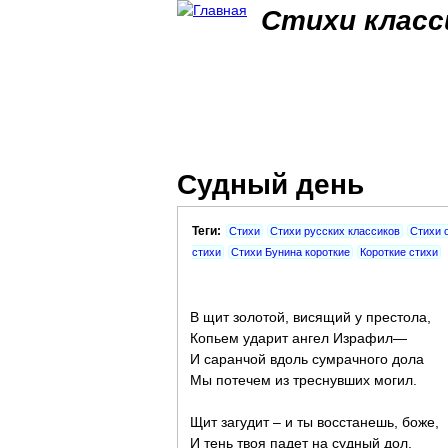
Стихи класс
Судный день
Теги:
Стихи
Стихи русских классиков
Стихи 
стихи
Стихи Бунина короткие
Короткие стихи
В щит золотой, висящий у престола,
Копьем ударит ангел Израфил—
И саранчой вдоль сумрачного дола
Мы потечем из треснувших могил.
Щит загудит – и ты восстанешь, боже,
И тень твоя падет на судный дол,