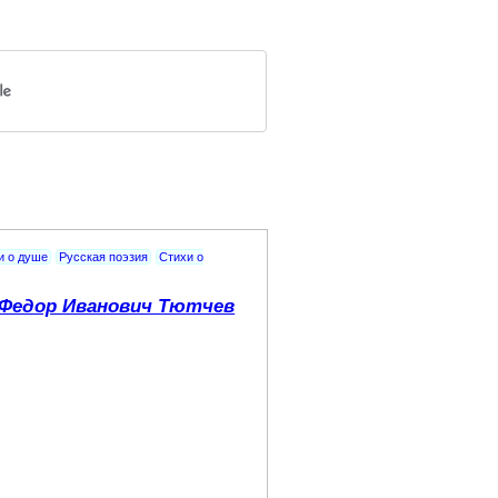
и о душе
Русская поэзия
Стихи о
Федор Иванович Тютчев