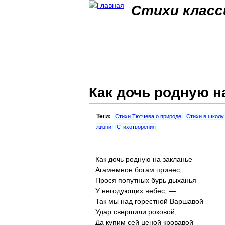
Стихи класс
Как дочь родную на
Теги:
Стихи Тютчева о природе
Стихи в школу
жизни
Стихотворения
Как дочь родную на закланье
Агамемнон богам принес,
Прося попутных бурь дыханья
У негодующих небес, —
Так мы над горестной Варшавой
Удар свершили роковой,
Да купим сей ценой кровавой