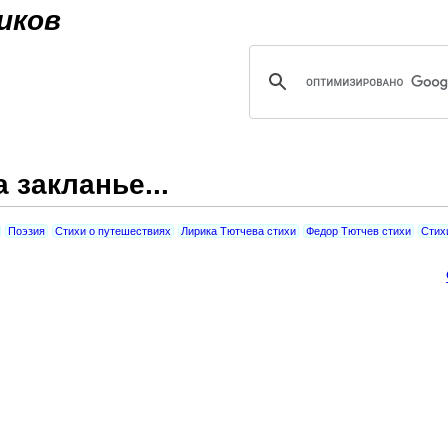
Jump to navigation
иков
 закланье...
Поэзия
Стихи о путешествиях
Лирика Тютчева стихи
Федор Тютчев стихи
Стих