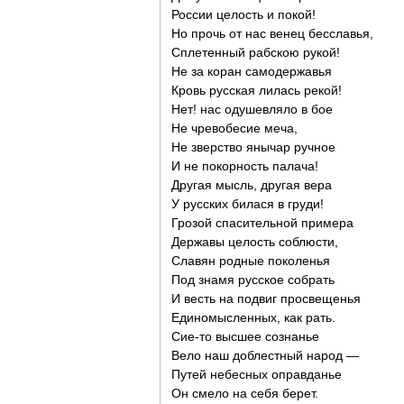
России целость и покой!
Но прочь от нас венец бесславья,
Сплетенный рабскою рукой!
Не за коран самодержавья
Кровь русская лилась рекой!
Нет! нас одушевляло в бое
Не чревобесие меча,
Не зверство янычар ручное
И не покорность палача!
Другая мысль, другая вера
У русских билася в груди!
Грозой спасительной примера
Державы целость соблюсти,
Славян родные поколенья
Под знамя русское собрать
И весть на подвиг просвещенья
Единомысленных, как рать.
Сие-то высшее сознанье
Вело наш доблестный народ —
Путей небесных оправданье
Он смело на себя берет.