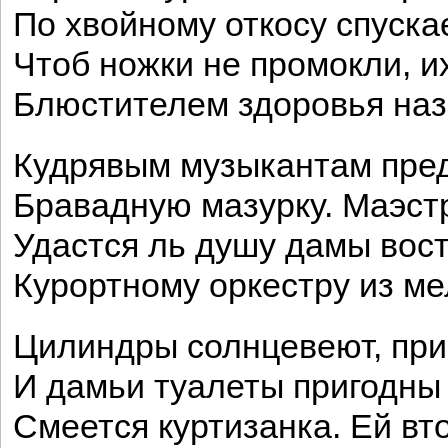
По хвойному откосу спуска
Чтоб ножки не промокли, 
Блюстителем здоровья наз
Кудрявым музыкантам пре
Бравадную мазурку. Маэстр
Удастся ль душу дамы вос
Курортному оркестру из м
Цилиндры солнцевеют, при
И дамьи туалеты пригодны 
Смеется куртизанка. Ей вт