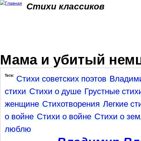
Jum
Стихи классиков
Мама и убитый нем
Теги:
Стихи советских поэтов
Владими
стихи
Стихи о душе
Грустные стих
женщине
Стихотворения
Легкие ст
о войне
Стихи о войне
Стихи о зе
люблю