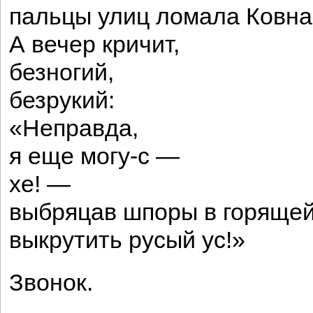
пальцы улиц ломала Ковна
А вечер кричит,
безногий,
безрукий:
«Неправда,
я еще могу-с —
хе! —
выбряцав шпоры в горящей
выкрутить русый ус!»
Звонок.