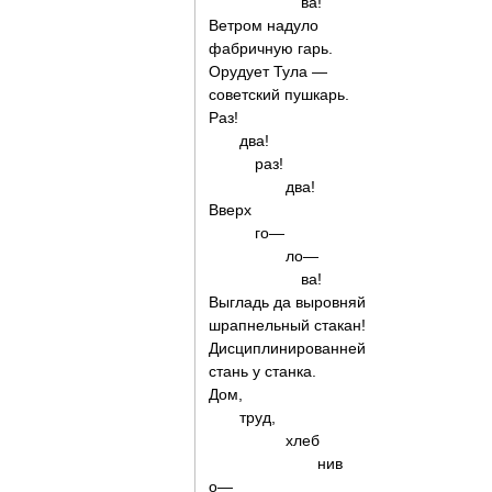
ва!
Ветром надуло
фабричную гарь.
Орудует Тула —
советский пушкарь.
Раз!
два!
раз!
два!
Вверх
го—
ло—
ва!
Выгладь да выровняй
шрапнельный стакан!
Дисциплинированней
стань у станка.
Дом,
труд,
хлеб
нив
о—