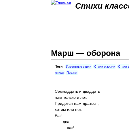
Стихи класс
Марш — оборона
Теги:
Известные стихи
Стихи о жизни
Стихи 
стихи
Поэзия
Семнадцать и двадцать
нам только и лет.
Придется нам драться,
хотим или нет.
Раз!
два!
раз!