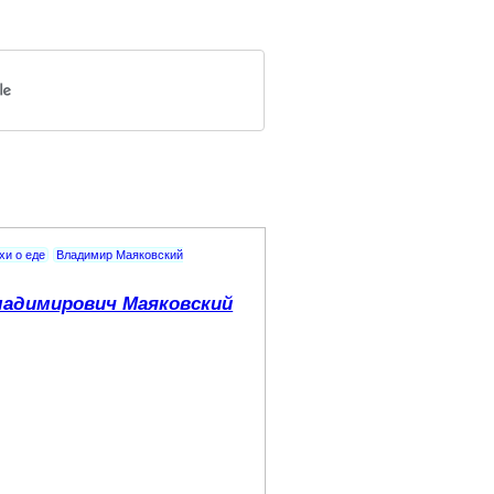
хи о еде
Владимир Маяковский
адимирович Маяковский