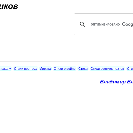
Jump to navigation
иков
в школу
Стихи про труд
Лирика
Стихи о войне
Стихи
Стихи русских поэтов
Сти
Владимир Вл