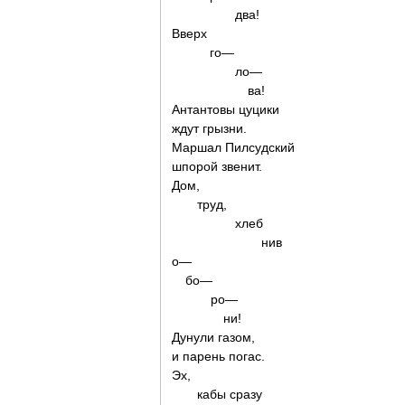
два!
Вверх
го—
ло—
ва!
Антантовы цуцики
ждут грызни.
Маршал Пилсудский
шпорой звенит.
Дом,
труд,
хлеб
нив
о—
бо—
ро—
ни!
Дунули газом,
и парень погас.
Эх,
кабы сразу