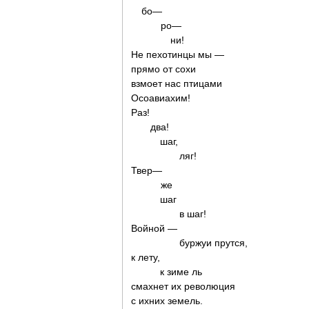
бо—
ро—
ни!
Не пехотинцы мы —
прямо от сохи
взмоет нас птицами
Осоавиахим!
Раз!
два!
шаг,
ляг!
Твер—
же
шаг
в шаг!
Войной —
буржуи прутся,
к лету,
к зиме ль
смахнет их революция
с ихних земель.