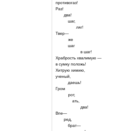
противогаз!
Раз!
два!
шаг,
ляг!
Твер—
же
шаг
в шаг!
Храбрость хвалимую —
в сумку положь!
Хитрую химию,
ученый,
даешь!
Гром
рот,
ать,
два!
Впе—
ред,
брат—