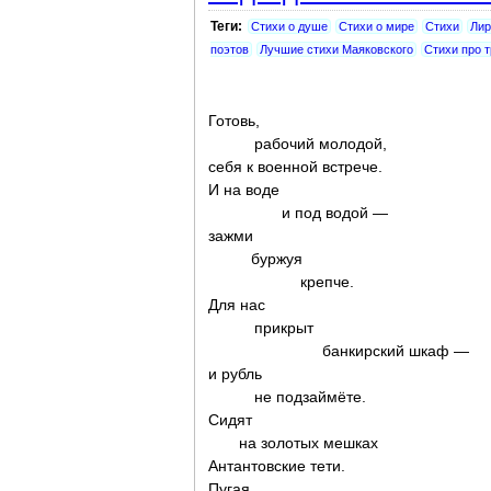
Теги:
Стихи о душе
Стихи о мире
Стихи
Лир
поэтов
Лучшие стихи Маяковского
Стихи про 
Готовь,
рабочий молодой,
себя к военной встрече.
И на воде
и под водой —
зажми
буржуя
крепче.
Для нас
прикрыт
банкирский шкаф —
и рубль
не подзаймёте.
Сидят
на золотых мешках
Антантовские тети.
Пугая