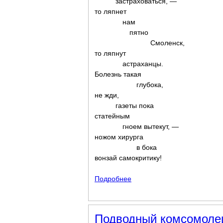
застраховаться, —
то ляпнет
нам
пятно
Смоленск,
то ляпнут
астраханцы.
Болезнь такая
глубока,
не жди,
газеты пока
статейным
гноем вытекут, —
ножом хирурга
в бока
вонзай самокритику!
Подробнее
о Вонзай самокритику!
Подводный комсомоле