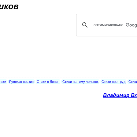
Jump to navigation
иков
тихи
Русская поэзия
Стихи о Ленин
Стихи на тему человек
Стихи про труд
Стих
Владимир Вл