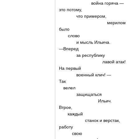
война горяча —
это потому,
что примером,
мерилом
было
слово
и мысль Ильича.
—Вперед
за республику
лавой атак!
На первый
военный клич! —
Так
велел
защищаться
Ильич.
Втрое,
каждый
станок и верстак,
работу
свою