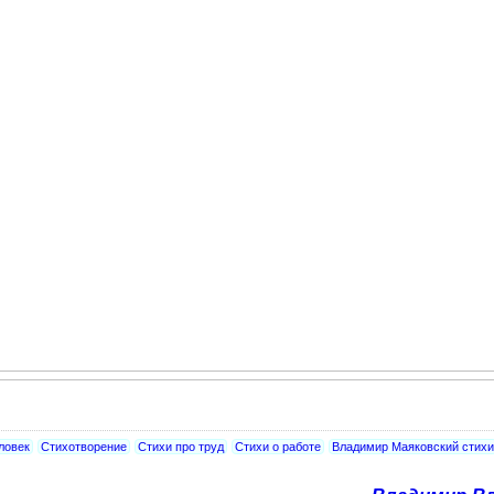
ловек
Стихотворение
Стихи про труд
Стихи о работе
Владимир Маяковский стихи