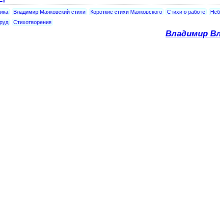
ика
Владимир Маяковский стихи
Короткие стихи Маяковского
Стихи о работе
Неб
труд
Стихотворения
Владимир Вл