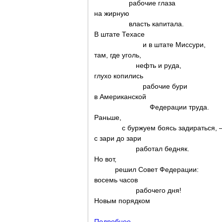
рабочие глаза
на жирную
власть капитала.
В штате Техасе
и в штате Миссури,
там, где уголь,
нефть и руда,
глухо копились
рабочие бури
в Американской
Федерации труда.
Раньше,
с буржуем боясь задираться, 
с зари до зари
работал бедняк.
Но вот,
решил Совет Федерации:
восемь часов
рабочего дня!
Новым порядком
Подробнее
о Первый Первомай