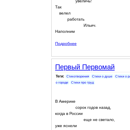
увеличь!
Так
велел
работать
Ильич.
Наполним
Подробнее
о Ленинцы
Первый Первомай
Теги:
Стихотворения
Стихи о душе
Стихи о р
о городе
Стихи про труд
В Америке
сорок годов назад,
когда в России
еще не светало,
уже яснели