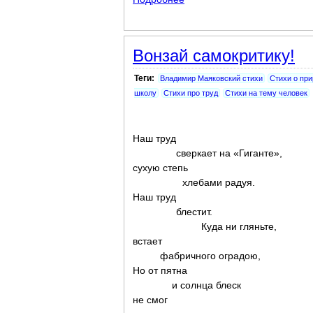
Вонзай самокритику!
Теги:
Владимир Маяковский стихи
Стихи о пр
школу
Стихи про труд
Стихи на тему человек
Наш труд
сверкает на «Гиганте»,
сухую степь
хлебами радуя.
Наш труд
блестит.
Куда ни гляньте,
встает
фабричного оградою,
Но от пятна
и солнца блеск
не смог