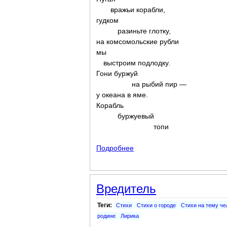
вражьи корабли,
гудком
разиньте глотку,
на комсомольские рубли
мы
выстроим подлодку.
Гони буржуй
на рыбий пир —
у океана в яме.
Корабль
буржуевый
топи
Подробнее
о Подводный комсомолец
Вредитель
Теги:
Стихи
Стихи о городе
Стихи на тему че
родине
Лирика