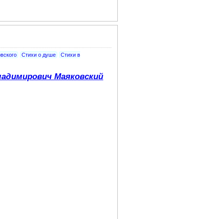
вского
Стихи о душе
Стихи в
адимирович Маяковский