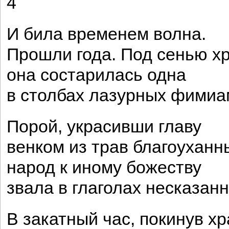
4
И била временем волна.
Прошли года. Под сенью х
она состарилась одна
в столбах лазурных фимиа
Порой, украсивши главу
венком из трав благоуханн
народ к иному божеству
звала в глаголах несказанн
В закатный час, покинув хр