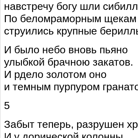
навстречу богу шли сибилл
По беломраморным щекам
струились крупные берилл
И было небо вновь пьяно
улыбкой брачною закатов.
И рдело золотом оно
и темным пурпуром гранато
5
Забыт теперь, разрушен хр
И у дорической колонны,