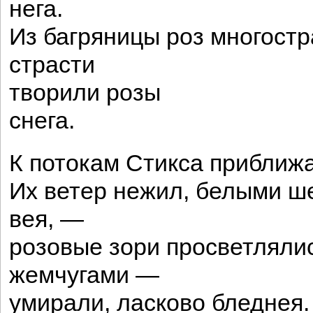
нега.
Из багряницы роз многост
страсти
творили розы
снега.
К потокам Стикса приближ
Их ветер нежил, белыми ш
вея, —
розовые зори просветляли
жемчугами —
умирали, ласково бледнея.