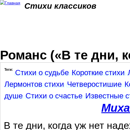
Jum
Стихи классиков
Романс («В те дни, к
Теги:
Стихи о судьбе
Короткие стихи
Лермонтов стихи
Четверостишие
К
душе
Стихи о счастье
Известные с
Миха
В те дни, когда уж нет над