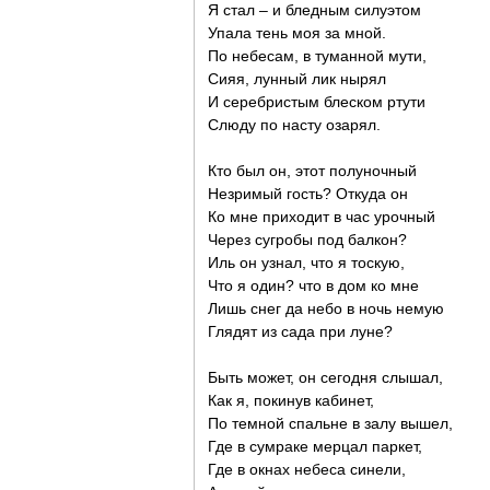
Я стал – и бледным силуэтом
Упала тень моя за мной.
По небесам, в туманной мути,
Сияя, лунный лик нырял
И серебристым блеском ртути
Слюду по насту озарял.
Кто был он, этот полуночный
Незримый гость? Откуда он
Ко мне приходит в час урочный
Через сугробы под балкон?
Иль он узнал, что я тоскую,
Что я один? что в дом ко мне
Лишь снег да небо в ночь немую
Глядят из сада при луне?
Быть может, он сегодня слышал,
Как я, покинув кабинет,
По темной спальне в залу вышел,
Где в сумраке мерцал паркет,
Где в окнах небеса синели,