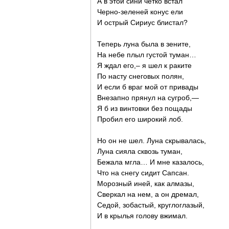
А в этой сини четко встал
Черно-зеленей конус ели
И острый Сириус блистал?
Теперь луна была в зените,
На небе плыл густой туман…
Я ждал его,– я шел к раките
По насту снеговых полян,
И если б враг мой от привады
Внезапно прянул на сугроб,—
Я б из винтовки без пощады
Пробил его широкий лоб.
Но он не шел. Луна скрывалась,
Луна сияла сквозь туман,
Бежала мгла… И мне казалось,
Что на снегу сидит Сапсан.
Морозный иней, как алмазы,
Сверкал на нем, а он дремал,
Седой, зобастый, круглоглазый,
И в крылья голову вжимал.