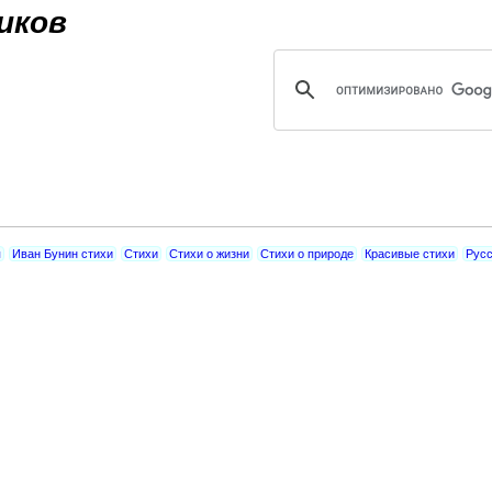
Jump to navigation
иков
я
Иван Бунин стихи
Стихи
Стихи о жизни
Стихи о природе
Красивые стихи
Русс