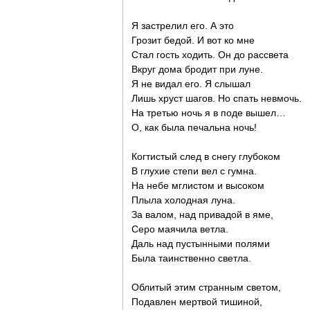
Я застрелил его. А это
Грозит бедой. И вот ко мне
Стал гость ходить. Он до рассвета
Вкруг дома бродит при луне.
Я не видал его. Я слышал
Лишь хруст шагов. Но спать невмочь.
На третью ночь я в поде вышел…
О, как была печальна ночь!
Когтистый след в снегу глубоком
В глухие степи вел с гумна.
На небе мглистом и высоком
Плыла холодная луна.
За валом, над привадой в яме,
Серо маячила ветла.
Даль над пустынными полями
Была таинственно светла.
Облитый этим странным светом,
Подавлен мертвой тишиной,