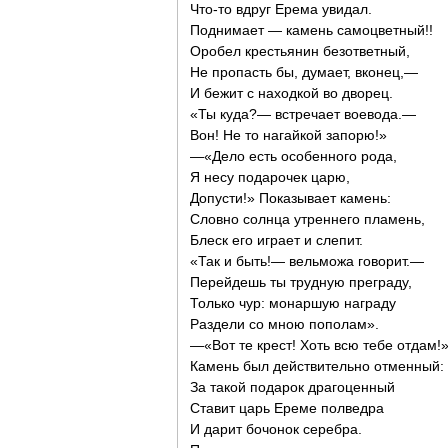
Что-то вдруг Ерема увидал.
Поднимает — камень самоцветный!!
Оробел крестьянин безответный,
Не пропасть бы, думает, вконец,—
И бежит с находкой во дворец.
«Ты куда?— встречает воевода.—
Вон! Не то нагайкой запорю!»
—«Дело есть особенного рода,
Я несу подарочек царю,
Допусти!» Показывает камень:
Словно солнца утреннего пламень,
Блеск его играет и слепит.
«Так и быть!— вельможа говорит.—
Перейдешь ты трудную преграду,
Только чур: монаршую награду
Раздели со мною пополам».
—«Вот те крест! Хоть всю тебе отдам!
Камень был действительно отменный:
За такой подарок драгоценный
Ставит царь Ереме полведра
И дарит бочонок серебра.