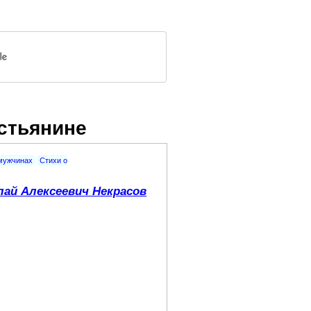
естьянине
мужчинах
Стихи о
лай Алексеевич Некрасов