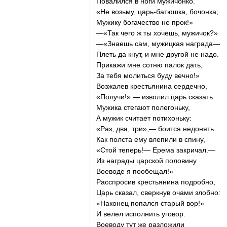
Повалился в ноги мужичонко.
«Не возьму, царь-батюшка, бочонка,
Мужику богачество не прок!»
—«Так чего ж ты хочешь, мужичок?»
—«Знаешь сам, мужицкая награда—
Плеть да кнут, и мне другой не надо.
Прикажи мне сотню палок дать,
За тебя молиться буду вечно!»
Возжалев крестьянина сердечно,
«Получи!» — изволил царь сказать.
Мужика стегают полегоньку,
А мужик считает потихоньку:
«Раз, два, три»,— боится недонять.
Как полста ему влепили в спину,
«Стой теперь!— Ерема закричал.—
Из награды царской половину
Воеводе я пообещал!»
Расспросив крестьянина подробно,
Царь сказал, сверкнув очами злобно:
«Наконец попался старый вор!»
И велел исполнить уговор.
Воеводу тут же разложили