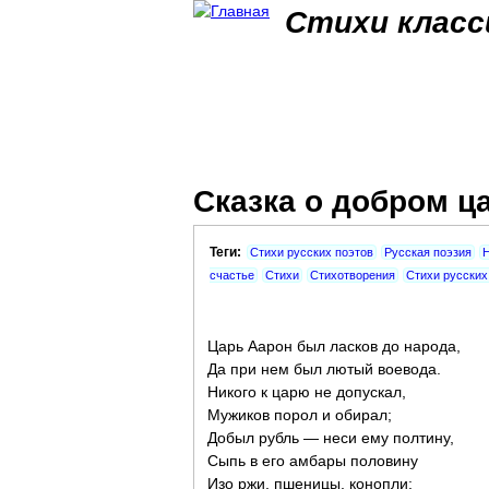
Стихи класс
Сказка о добром ц
Теги:
Стихи русских поэтов
Русская поэзия
Н
счастье
Стихи
Стихотворения
Стихи русских
Царь Аарон был ласков до народа,
Да при нем был лютый воевода.
Никого к царю не допускал,
Мужиков порол и обирал;
Добыл рубль — неси ему полтину,
Сыпь в его амбары половину
Изо ржи, пшеницы, конопли;