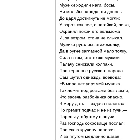
Мужики ходили наги, босы,
Ни мольбы народа, ни доносы
До царя достигнуть не могли:
У ворот, как пес, с нагайкой, лежа,
Охранял покой его вельможа
И, за ветром, стона не слыхал.
Мужики ругались втихомолку,
Да в ругне заглазной мало толку.
Сила в том, что те же мужики
Палачу снискали колпаки.
Про терпенье русского народа
Сам шутил однажды воевода:
«В мире нет упрямей мужика.
Так лежит под розгами безгласно,
Что засечь разбойника опасно,
В меру дать — задача нелегка».
Но гремит подчас и не из тучи,—
Пареньку, обутому в онучи,
Раз господь сокровище послал:
Про свою кручину напевая
И за плугом медленно шагая,