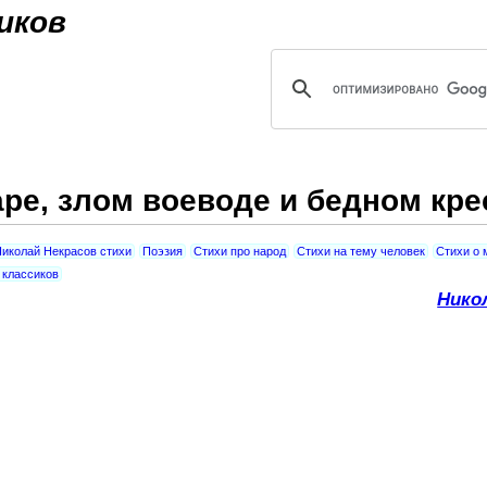
Jump to navigation
иков
аре, злом воеводе и бедном кр
иколай Некрасов стихи
Поэзия
Стихи про народ
Стихи на тему человек
Стихи о 
 классиков
Нико