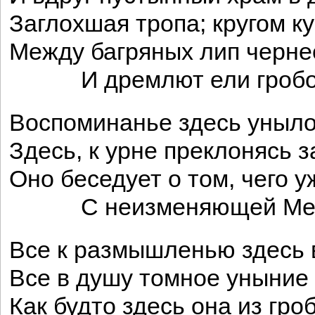
Заглохшая тропа; кругом к
Между багряных лип чернее
И дремлют ели гробо
Воспоминанье здесь уныло
Здесь, к урне преклонясь 
Оно беседует о том, чего уж
С неизменяющей Меч
Все к размышленью здесь 
Все в душу томное уныние 
Как будто здесь она из гро