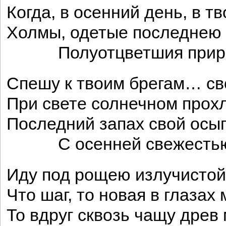
Когда, в осенний день, в т
Холмы, одетые последнею 
Полуотцветшия прир
Спешу к твоим брегам… сво
При свете солнечном прох
Последний запах свой осы
С осенней свежестью 
Иду под рощею излучистой
Что шаг, то новая в глазах
То вдруг сквозь чащу древ