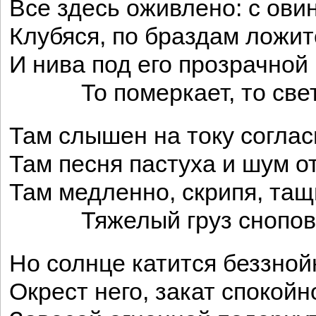
Все здесь оживлено: с ови
Клубяся, по браздам ложитс
И нива под его прозрачной
То померкает, то свет
Там слышен на току соглас
Там песня пастуха и шум о
Там медленно, скрипя, тащ
Тяжелый груз снопов 
Но солнце катится беззной
Окрест него, закат спокойн