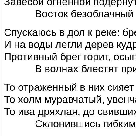
Завесой огненной подернут
Восток безоблачный с
Спускаюсь в дол к реке: бр
И на воды легли дерев куд
Противный брег горит, осы
В волнах блестят приб
То отраженный в них сияет
То холм муравчатый, увен
То ива дряхлая, до свивши
Склонившись гибкими 