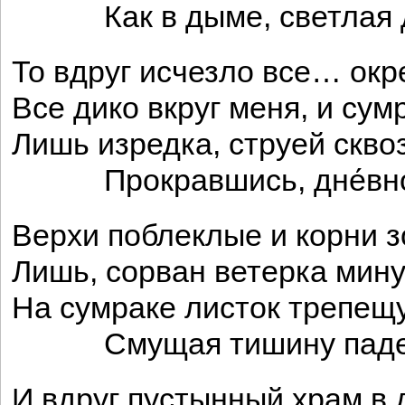
Как в дыме, светлая д
То вдруг исчезло все… окре
Все дико вкруг меня, и сум
Лишь изредка, струей скво
Прокравшись, дне́вное
Верхи поблеклые и корни з
Лишь, сорван ветерка мин
На сумраке листок трепещ
Смущая тишину пад
И вдруг пустынный храм в 