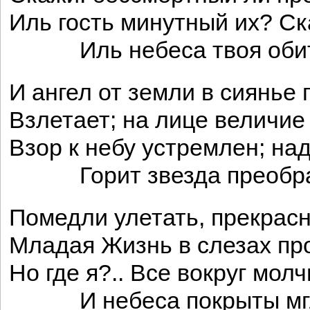
Иль гость минутный их? Ск
Иль небеса твоя обит
И ангел от земли в сиянье
Взлетает; на лице величие
Взор к небу устремлен; на
Горит звезда преобра
Помедли улетать, прекрасн
Младая Жизнь в слезах пр
Но где я?.. Все вокруг молч
И небеса покрыты мг