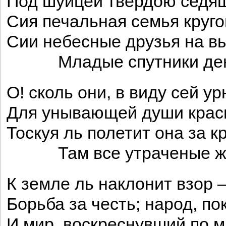
Под шуйцей твердою седящ
Сия печальная семья круг
Сии небесные друзья на вы
Младые спутники де
О! сколь они, в виду сей у
Для унывающей души крас
Тоскуя ль полетит она за 
Там все утраченые ж
К земле ль наклонит взор 
Борьба за честь; народ, п
И мир, воскреснувший по 