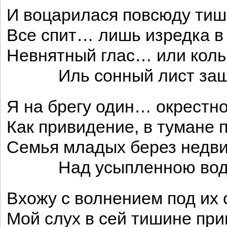
И воцарилася повсюду тиш
Все спит… лишь изредка в
Невнятный глас… или кол
Иль сонный лист заше
Я на брегу один… окрестн
Как привидение, в тумане 
Семья младых берез недв
Над усыпленною вод
Вхожу с волнением под их
Мой слух в сей тишине при