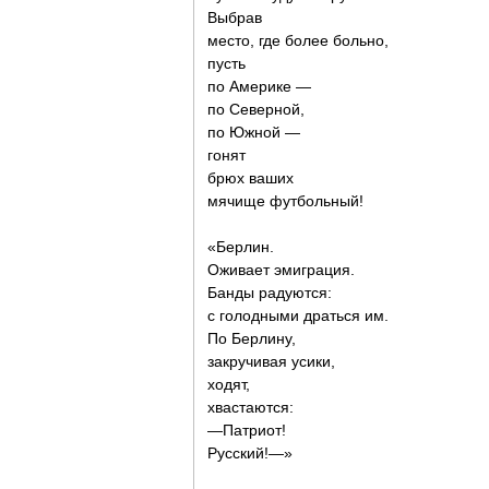
Выбрав
место, где более больно,
пусть
по Америке —
по Северной,
по Южной —
гонят
брюх ваших
мячище футбольный!
«Берлин.
Оживает эмиграция.
Банды радуются:
с голодными драться им.
По Берлину,
закручивая усики,
ходят,
хвастаются:
—Патриот!
Русский!—»