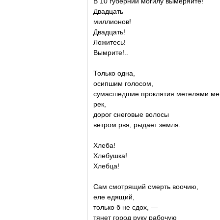
В 10 губерний могилу вы́меряйте!
Двадцать
миллионов!
Двадцать!
Ложитесь!
Вымрите!..
Только одна,
осипшим голосом,
сумасшедшие проклятия метелями ме
рек,
дорог снеговые волосы
ветром рвя, рыдает земля.
Хлеба!
Хлебушка!
Хлебца!
Сам смотрящий смерть воочию,
еле едящий,
только б не сдох, —
тянет город руку рабочую