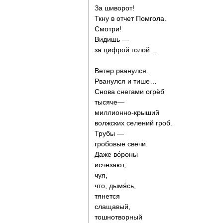
За шиворот!
Ткну в отчет Помгола.
Смотри!
Видишь —
за цифрой голой…
Ветер рванулся.
Рванулся и тише…
Снова снегами огрёб
тысяче—
миллионно-крыший
волжских селений гроб.
Трубы —
гробовые свечи.
Даже во́роны
исчезают,
чуя,
что, дымя́сь,
тянется
слащавый,
тошнотворный