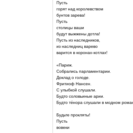
Пусть
горят над королевством
бунтов зарева!
Пусть
столицы ваши
будут выжжены дотла!
Пусть из наследников,
из наследниц варево
варится в коронах-котлах!
«Париж.
Собрались парламентарии.
Доклад о голоде.
Фритиоф Нансен.
С улыбкой слушали.
Будто соловьиные арии.
Будто те́нора слушали в модном рома
Будьте прокляты!
Пусть
вовеки