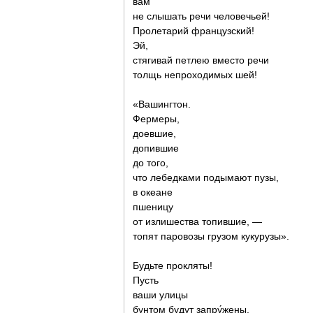
вам
не слышать речи человечьей!
Пролетарий французский!
Эй,
стягивай петлею вместо речи
толщь непроходимых шей!
«Вашингтон.
Фермеры,
доевшие,
допившие
до того,
что лебедками подымают пузы,
в океане
пшеницу
от излишества топившие, —
топят паровозы грузом кукурузы».
Будьте прокляты!
Пусть
ваши улицы
бунтом будут запру́жены.