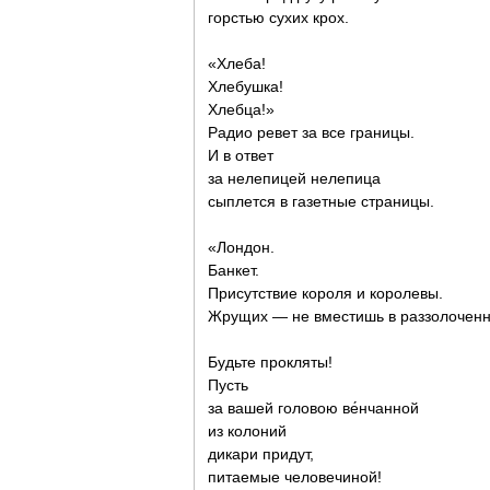
горстью сухих крох.
«Хлеба!
Хлебушка!
Хлебца!»
Радио ревет за все границы.
И в ответ
за нелепицей нелепица
сыплется в газетные страницы.
«Лондон.
Банкет.
Присутствие короля и королевы.
Жрущих — не вместишь в раззолоченн
Будьте прокляты!
Пусть
за вашей головою ве́нчанной
из колоний
дикари придут,
питаемые человечиной!