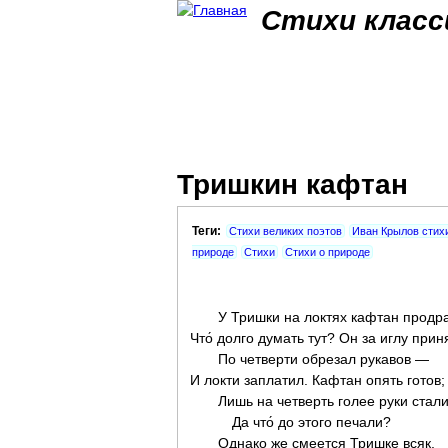
Стихи класс
Тришкин кафтан
Теги:
Стихи великих поэтов
Иван Крылов стих
природе
Стихи
Стихи о природе
У Тришки на локтях кафтан продра
Что́ долго думать тут? Он за иглу прин
По четверти обрезал рукавов —
И локти заплатил. Кафтан опять готов;
Лишь на четверть голее руки стали
Да что́ до этого печали?
Однако же смеется Тришке всяк,