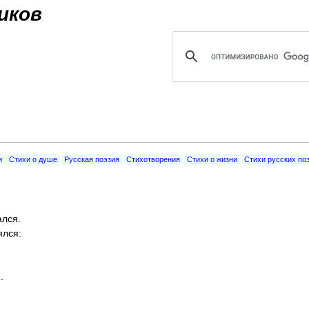
Jump to navigation
иков
и
Стихи о душе
Русская поэзия
Стихотворения
Стихи о жизни
Стихи русских по
лся.
ялся:
.