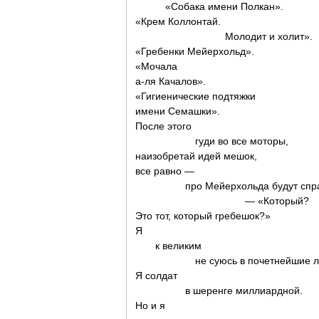
«Собака имени Полкан».
«Крем Коллонтай.
Молодит и холит».
«Гребенки Мейерхольд».
«Мочала
а-ля Качалов».
«Гигиенические подтяжки
имени Семашки».
После этого
гуди во все моторы,
наизобретай идей мешок,
все равно —
про Мейерхольда будут спраш
— «Который?
Это тот, который гребешок?»
Я
к великим
не суюсь в почетнейшие ли
Я солдат
в шеренге миллиардной.
Но и я