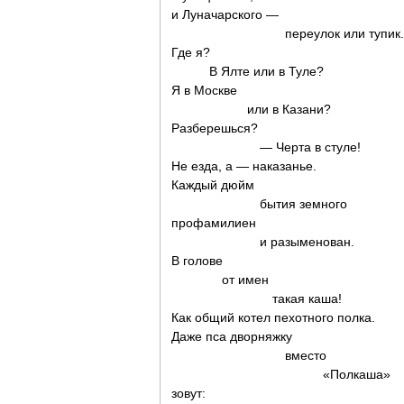
и Луначарского —
переулок или тупик.
Где я?
В Ялте или в Туле?
Я в Москве
или в Казани?
Разберешься?
— Черта в стуле!
Не езда, а — наказанье.
Каждый дюйм
бытия земного
профамилиен
и разыменован.
В голове
от имен
такая каша!
Как общий котел пехотного полка.
Даже пса дворняжку
вместо
«Полкаша»
зовут: