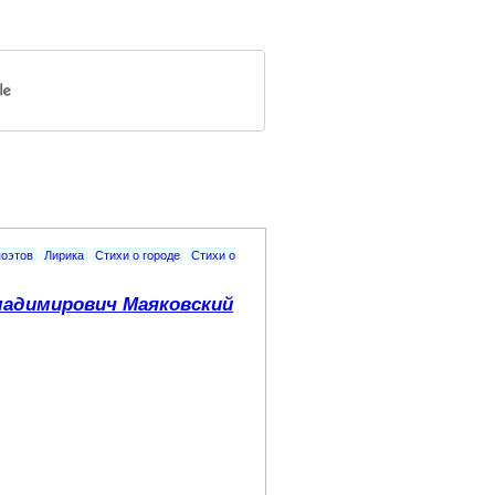
поэтов
Лирика
Стихи о городе
Стихи о
адимирович Маяковский