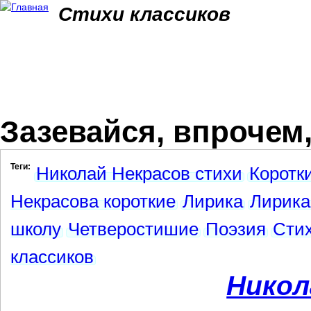
Jum
Стихи классиков
Зазевайся, впрочем,
Теги:
Николай Некрасов стихи
Коротк
Некрасова короткие
Лирика
Лирика
школу
Четверостишие
Поэзия
Стих
классиков
Никол