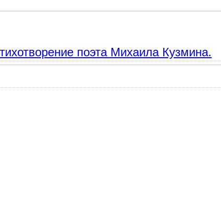
иаковский: известные стихи для школьников.
тихотворение поэта Михаила Кузмина.