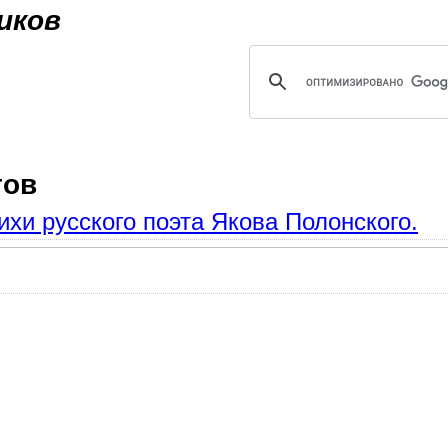
Jump to navigation
иков
тов
ихи русского поэта Якова Полонского.