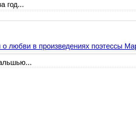
а год...
и русского поэта Сергея Клычкова.
и о любви в произведениях поэтессы М
альшью...