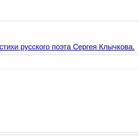
ая лирика, красивые стихи о любви.
тихи русского поэта Сергея Клычкова.