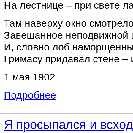
На лестнице – при свете л
Там наверху окно смотрело
Завешанное неподвижной 
И, словно лоб наморщенны
Гримасу придавал стене –
1 мая 1902
Подробнее
о Там – в улице стоял какой-то дом...
Я просыпался и всход