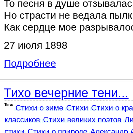
То песня в душе отзывалас
Но страсти не ведала пыл
Как сердце мое разрывалос
27 июля 1898
Подробнее
о Она молода и прекрасна была...
Тихо вечерние тени...
Теги:
Стихи о зиме
Стихи
Стихи о кр
классиков
Стихи великих поэтов
Ли
стихи
Стихи о природе
Александр 