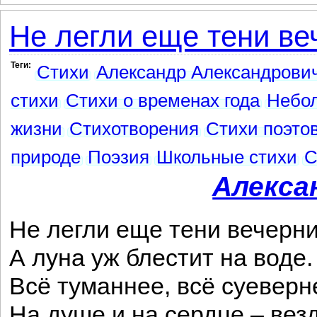
Не легли еще тени веч
Теги:
Стихи
Александр Александрович
стихи
Стихи о временах года
Небо
жизни
Стихотворения
Стихи поэто
природе
Поэзия
Школьные стихи
С
Алекса
Не легли еще тени вечерни
А луна уж блестит на воде.
Всё туманнее, всё суеверн
На душе и на сердце – ве