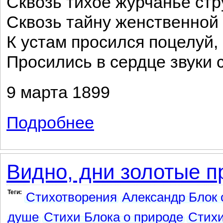
Сквозь тихое журчанье стр
Сквозь тайну женственной
К устам просился поцелуй,
Просились в сердце звуки
9 марта 1899
Подробнее
о Мы были вместе, помню я...
Видно, дни золотые п
Теги:
Стихотворения
Александр Блок 
душе
Стихи Блока о природе
Стихи