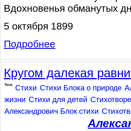
Вдохновенья обманутых д
5 октября 1899
Подробнее
о Не легли еще тени вечерние...
Кругом далекая равнин
Теги:
Стихи
Стихи Блока о природе
А
жизни
Стихи для детей
Стихотвор
Александрович Блок стихи
Стихотв
Алекса