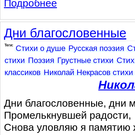
Подробнее
о Если ты красоте поклоняешься...
Дни благословенные
Теги:
Стихи о душе
Русская поэзия
С
стихи
Поэзия
Грустные стихи
Стих
классиков
Николай Некрасов стихи
Никол
Дни благословенные, дни 
Промелькнувшей радости,
Снова уловляю я памятию