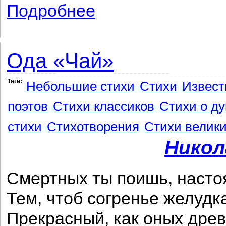
Подробнее
о И он их не чуждался в годы оны...
Ода «Чай»
Теги:
Небольшие стихи
Стихи
Извест
поэтов
Стихи классиков
Стихи о д
стихи
Стихотворения
Стихи велики
Никол
Смертных ты поишь, настоя
Тем, чтоб согренье желудк
Прекрасный, как оных древ