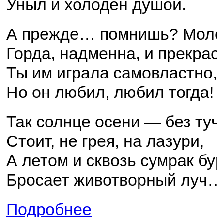
Уныл и холоден душой.
А прежде… помнишь? Мол
Горда, надменна, и прекра
Ты им играла самовластно,
Но он любил, любил тогда!
Так солнце осени — без ту
Стоит, не грея, на лазури,
А летом и сквозь сумрак б
Бросает животворный луч
Подробнее
о Как ты кротка, как ты послушна...