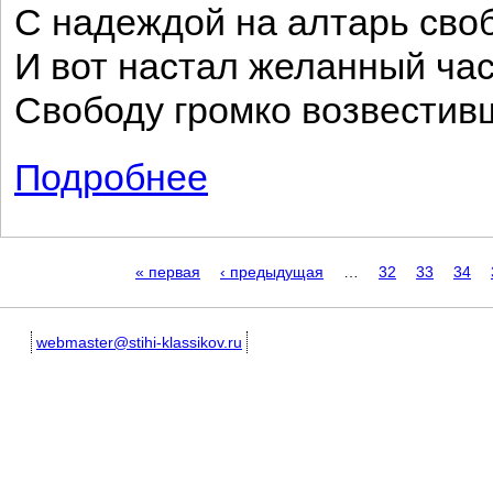
С надеждой на алтарь сво
И вот настал желанный час
Свободу громко возвестив
Подробнее
о Сыны „народного бича“...
Страницы
« первая
‹ предыдущая
…
32
33
34
webmaster@stihi-klassikov.ru