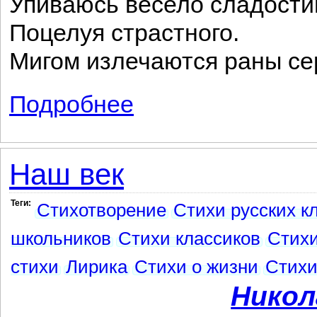
Упиваюсь весело сладост
Поцелуя страстного.
Мигом излечаются раны се
Подробнее
о Дни благословенные
Наш век
Теги:
Стихотворение
Стихи русских к
школьников
Стихи классиков
Стихи
стихи
Лирика
Стихи о жизни
Стихи
Никол