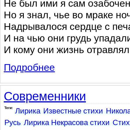
Не был ими я сам озабочен
Но я знал, чье во мраке н
Надрывалося сердце с печ
И на чью они грудь упадал
И кому они жизнь отравлял
Подробнее
о Ты опять упрекнула меня ...
Современники
Теги:
Лирика
Известные стихи
Никола
Русь
Лирика Некрасова стихи
Стих