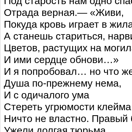
Под старость нам одно спа
Отрада верная.— «Живи,
Покуда кровь играет в жила
А станешь стариться, нарв
Цветов, растущих на могил
И ими сердце обнови…»
И я попробовал… но что же
Душа по-прежнему нема,
И с одичалого ума
Стереть угрюмости клейма
Ничто не властно. Правый 
Ужели долгая тюрьма,