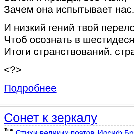
Зачем она испытывает нас.
И низкий гений твой перело
Чтоб осознать в шестидес
Итоги странствований, стр
<?>
Подробнее
о Сонет к Глебу Горбовскому
Сонет к зеркалу
Теги:
Стихи великих поэтов
Иосиф Бр