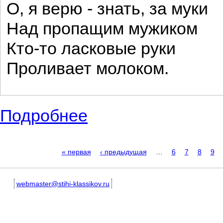
О, я верю - знать, за муки
Над пропащим мужиком
Кто-то ласковые руки
Проливает молоком.
Подробнее
о Стихи русского поэта Сергея Есенина 
Страницы
« первая
‹ предыдущая
…
6
7
8
9
webmaster@stihi-klassikov.ru