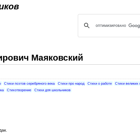
Jump to navigation
иков
рович Маяковский
о
Стихи поэтов серебряного века
Стихи про народ
Стихи о работе
Стихи великих 
ка
Стихотворение
Стихи для школьников
к.