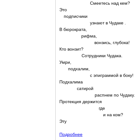
Смеетесь над кем?
Это
подписчики
узнают в Чудаке .
В бюрократа,
рифма,
вонзись, глубока!
Кто вонзит?
Сотрудники Чудака.
Умри,
подхалим,
с эпиграммой в боку!
Подхалима
сатирой
распнем по Чудаку.
Протекция держится
где
и на ком?
Эту
Подробнее
о Исцеление угрюмых