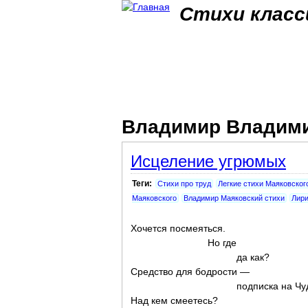
Стихи класс
Владимир Владими
Исцеление угрюмых
Теги:
Стихи про труд
Легкие стихи Маяковског
Маяковского
Владимир Маяковский стихи
Лири
Хочется посмеяться.
Но где
да как?
Средство для бодрости —
подписка на Чуда
Над кем смеетесь?