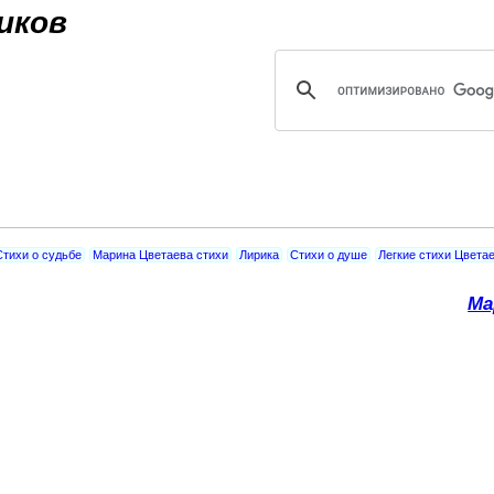
Jump to navigation
иков
Стихи о судьбе
Марина Цветаева стихи
Лирика
Стихи о душе
Легкие стихи Цвета
Ма