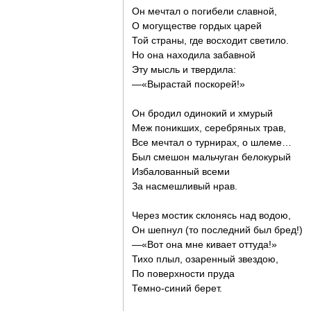
Он мечтал о погибели славной,
О могуществе гордых царей
Той страны, где восходит светило.
Но она находила забавной
Эту мысль и твердила:
—«Вырастай поскорей!»
Он бродил одинокий и хмурый
Меж поникших, серебряных трав,
Все мечтал о турнирах, о шлеме…
Был смешон мальчуган белокурый
Избалованный всеми
За насмешливый нрав.
Через мостик склонясь над водою,
Он шепнул (то последний был бред!)
—«Вот она мне кивает оттуда!»
Тихо плыл, озаренный звездою,
По поверхности пруда
Темно-синий берет.