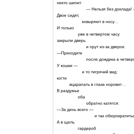
некто шипит:
— Нельзя без доклада! 
Двое сидят,
ковыряют в носу…
И только
уже в четвертом часу
закрыли дверь
и орут из-за дверок:
—Приходите
после дождика в четверг
У кошки —
и то тигрячий вид:
когти
вцарапать в глаза норовит…
В раздумье
оба
обратно катятся:
—За день всего —
и так обюрократиться
А в щель
гардероб