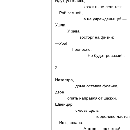
Идут, улыбаясь,
хвалить не ленятся:
—Рай земной,
а не учрежденьице! —
Ушли.
У зава
восторг на физии:
—Ура!
Пронесло.
Не будет ревизии!.. —
2
Назавтра,
дома оставив флажки,
двое
опять направляют шажки.
Швейцар
сквозь щель
горделиво лается
—Ишь, шпана.
А тоже — шляется!.. —