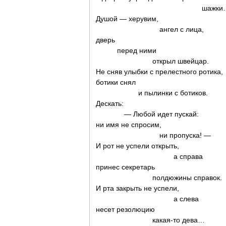
шажки
Душой — херувим,
ангел с лица,
дверь
перед ними
открыл швейцар.
Не сняв улыбки с прелестного ротика,
ботики снял
и пылинки с ботиков.
Дескать:
— Любой идет пускай:
ни имя не спросим,
ни пропуска! —
И рот не успели открыть,
а справа
принес секретарь
полдюжины справок.
И рта закрыть не успели,
а слева
несет резолюцию
какая-то дева…