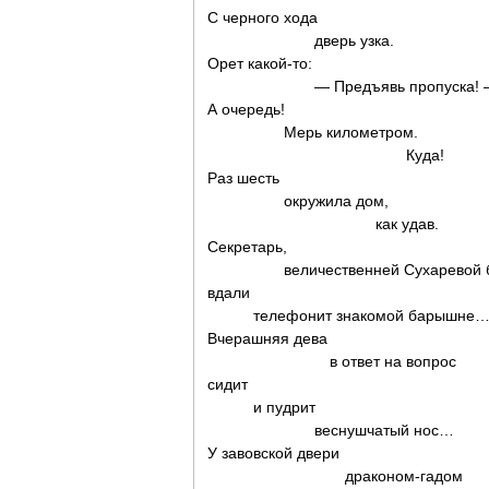
С черного хода
дверь узка.
Орет какой-то:
— Предъявь пропуска! 
А очередь!
Мерь километром.
Куда!
Раз шесть
окружила дом,
как удав.
Секретарь,
величественней Сухаревой б
вдали
телефонит знакомой барышне
Вчерашняя дева
в ответ на вопрос
сидит
и пудрит
веснушчатый нос…
У завовской двери
драконом-гадом