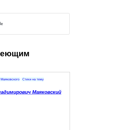
имеющим
 Маяковского
Стихи на тему
адимирович Маяковский