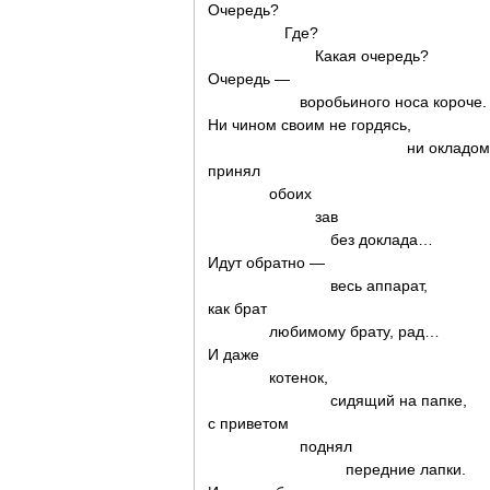
Очередь?
Где?
Какая очередь?
Очередь —
воробьиного носа короче.
Ни чином своим не гордясь,
ни окладом 
принял
обоих
зав
без доклада…
Идут обратно —
весь аппарат,
как брат
любимому брату, рад…
И даже
котенок,
сидящий на папке,
с приветом
поднял
передние лапки.