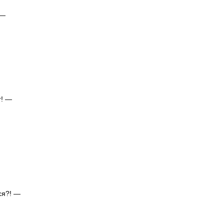
—
! —
?! —