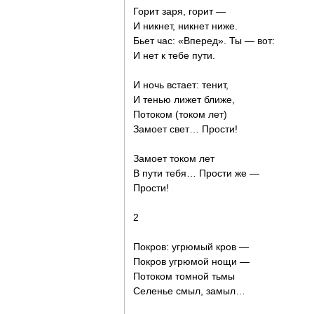
Горит заря, горит —
И никнет, никнет ниже.
Бьет час: «Вперед». Ты — вот:
И нет к тебе пути.
И ночь встает: тенит,
И тенью лижет ближе,
Потоком (током лет)
Замоет свет… Прости!
Замоет током лет
В пути тебя… Прости же —
Прости!
2
Покров: угрюмый кров —
Покров угрюмой нощи —
Потоком томной тьмы
Селенье смыл, замыл…