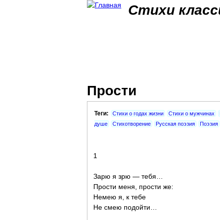
Стихи класс
Прости
Теги:
Стихи о годах жизни
Стихи о мужчинах
душе
Стихотворение
Русская поэзия
Поэзия
1
Зарю я зрю — тебя…
Прости меня, прости же:
Немею я, к тебе
Не смею подойти…