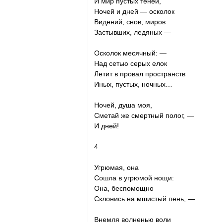
И мир пустых теней,
Ночей и дней — осколок
Видений, снов, миров
Застывших, ледяных —
Осколок месячный: —
Над сетью серых елок
Летит в провал пространств
Иных, пустых, ночных…
Ночей, душа моя,
Сметай же смертный полог, —
И дней!
4
Угрюмая, она
Сошла в угрюмой нощи:
Она, беспомощно
Склонись на мшистый пень, —
Внемля волненью воли