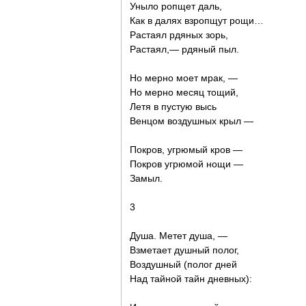
Уныло ропщет даль,
Как в далях взропщут рощи…
Растаял рдяных зорь,
Растаял,— рдяный пыл.
Но мерно моет мрак, —
Но мерно месяц тощий,
Летя в пустую высь
Венцом воздушных крыл —
Покров, угрюмый кров —
Покров угрюмой нощи —
Замыл.
3
Душа. Метет душа, —
Взметает душный полог,
Воздушный (полог дней
Над тайной тайн дневных):