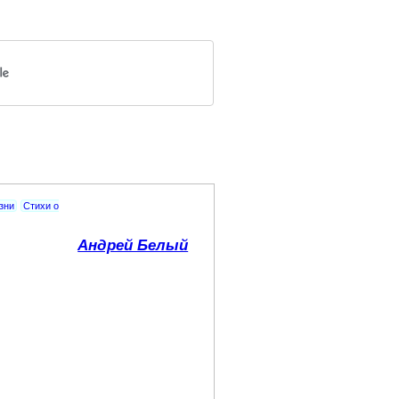
зни
Стихи о
Андрей Белый